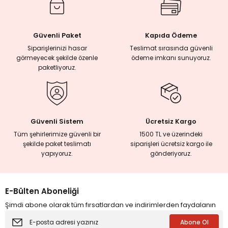
eme ve Araştırma
Güvenli Paket
Kapıda Ödeme
Siparişlerinizi hasar
Teslimat sırasında güvenli
görmeyecek şekilde özenle
ödeme imkanı sunuyoruz.
ikleri
paketliyoruz.
nsel Mirası
cûd
Güvenli Sistem
Ücretsiz Kargo
Tüm şehirlerimize güvenli bir
1500 TL ve üzerindeki
şekilde paket teslimatı
siparişleri ücretsiz kargo ile
yapıyoruz.
gönderiyoruz.
E-Bülten Aboneliği
Şimdi abone olarak tüm fırsatlardan ve indirimlerden faydalanın
Abone Ol