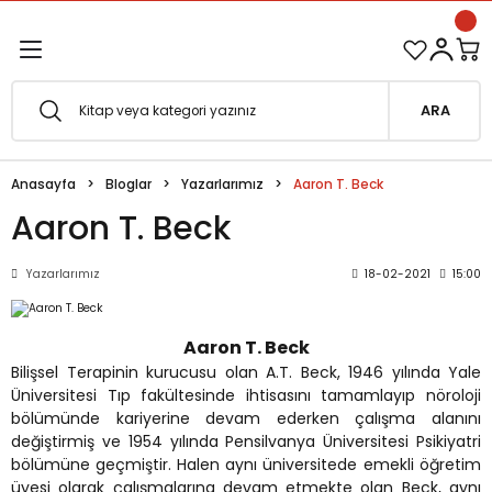
1500 TL ve Üzeri Siparişlerinizde Kargo Bedava!
Geri Dön
Geri Dön
Esfârü'l-Erbaâ Seti şimdi satışta!
ARA
efe
Anasayfa
Bloglar
Yazarlarımız
Aaron T. Beck
fesi
eveyne
Aaron T. Beck
vuf
Yazarlarımız
18-02-2021
15:00
oterapi
e Metafor
Aaron T. Beck
Bilişsel Terapinin kurucusu olan A.T. Beck, 1946 yılında Yale
at
Üniversitesi Tıp fakültesinde ihtisasını tamamlayıp nöroloji
bölümünde kariyerine devam ederken çalışma alanını
e
ğı
değiştirmiş ve 1954 yılında Pensilvanya Üniversitesi Psikiyatri
bölümüne geçmiştir.
Halen aynı üniversitede emekli öğretim
üyesi olarak çalışmalarına devam etmekte olan Beck, aynı
i