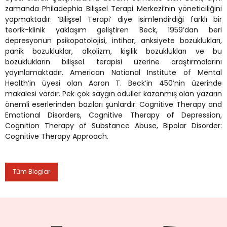
zamanda Philadephia Bilişsel Terapi Merkezi’nin yöneticiliğini
yapmaktadır. ‘Bilişsel Terapi’ diye isimlendirdiği farklı bir
rmaları
teorik-klinik yaklaşım geliştiren Beck, 1959’dan beri
depresyonun psikopatolojisi, intihar, anksiyete bozuklukları,
panik bozukluklar, alkolizm, kişilik bozuklukları ve bu
plığı
bozuklukların bilişsel terapisi üzerine araştırmalarını
yayınlamaktadır. American National Institute of Mental
lığı
Health’in üyesi olan Aaron T. Beck’in 450’nin üzerinde
makalesi vardır. Pek çok saygın ödüller kazanmış olan yazarın
önemli eserlerinden bazıları şunlardır: Cognitive Therapy and
si
Emotional Disorders, Cognitive Therapy of Depression,
Cognition Therapy of Substance Abuse, Bipolar Disorder:
ne İncelemeler
Cognitive Therapy Approach.
ji
Tüm Bloglar
ne