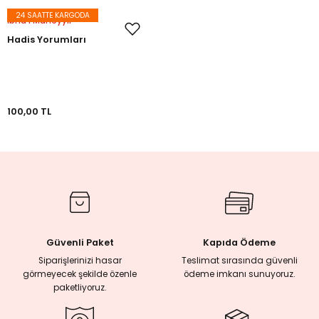
24 SAATTE KARGODA
İbnü'l Müneyyir
rmaları
Hadis Yorumları
plığı
lığı
100,00 TL
si
ne İncelemeler
ji
Güvenli Paket
Kapıda Ödeme
ne
Siparişlerinizi hasar
Teslimat sırasında güvenli
görmeyecek şekilde özenle
ödeme imkanı sunuyoruz.
paketliyoruz.