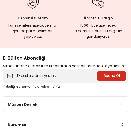
Güvenli Sistem
Ücretsiz Kargo
eme ve Araştırma
Tüm şehirlerimize güvenli bir
1500 TL ve üzerindeki
şekilde paket teslimatı
siparişleri ücretsiz kargo ile
ikleri
yapıyoruz.
gönderiyoruz.
nsel Mirası
E-Bülten Aboneliği
Şimdi abone olarak tüm fırsatlardan ve indirimlerden faydalanın
cûd
Abone Ol
*istediğiniz zaman iptal edebilirsiniz
Müşteri Destek
Kurumsal