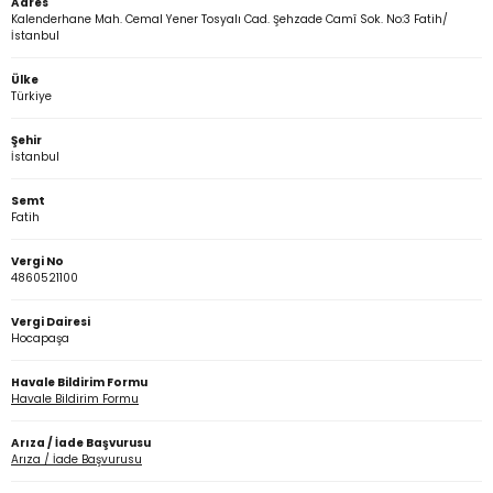
Adres
Kalenderhane Mah. Cemal Yener Tosyalı Cad. Şehzade Camî Sok. No:3 Fatih/
İstanbul
rmaları
Ülke
Türkiye
plığı
Şehir
İstanbul
lığı
Semt
Fatih
si
Vergi No
4860521100
ne İncelemeler
Vergi Dairesi
Hocapaşa
ji
Havale Bildirim Formu
ne
Havale Bildirim Formu
Arıza / İade Başvurusu
Arıza / İade Başvurusu