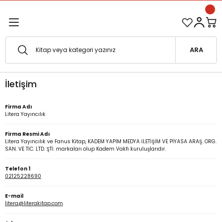
1500 TL ve Üzeri Siparişlerinizde Kargo Bedava!
Geri Dön
Geri Dön
Esfârü'l-Erbaâ Seti şimdi satışta!
ARA
efe
İletişim
fesi
eveyne
Firma Adı
Litera Yayıncılık
vuf
Firma Resmi Adı
Litera Yayıncılık ve Fanus Kitap, KADEM YAPIM MEDYA İLETİŞİM VE PİYASA ARAŞ. ORG.
oterapi
e Metafor
SAN. VE TİC. LTD. ŞTİ. markaları olup Kadem Vakfı kuruluşlarıdır.
at
Telefon 1
02125228690
e
ğı
E-mail
litera@literakitap.com
i