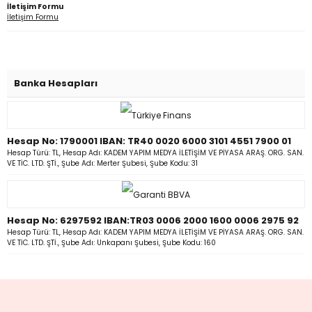
İletişim Formu
İletişim Formu
eme ve Araştırma
Banka Hesapları
ikleri
nsel Mirası
Hesap No: 1790001 IBAN: TR40 0020 6000 3101 4551 7900 01
Hesap Türü: TL, Hesap Adı: KADEM YAPIM MEDYA İLETİŞİM VE PİYASA ARAŞ. ORG. SAN.
cûd
VE TİC. LTD. ŞTİ., Şube Adı: Merter Şubesi, Şube Kodu: 31
Hesap No: 6297592 IBAN:TR03 0006 2000 1600 0006 2975 92
Hesap Türü: TL, Hesap Adı: KADEM YAPIM MEDYA İLETİŞİM VE PİYASA ARAŞ. ORG. SAN.
VE TİC. LTD. ŞTİ., Şube Adı: Unkapanı Şubesi, Şube Kodu: 160