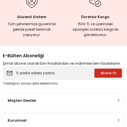
Güvenli Sistem
Ücretsiz Kargo
eme ve Araştırma
Tüm şehirlerimize güvenli bir
1500 TL ve üzerindeki
şekilde paket teslimatı
siparişleri ücretsiz kargo ile
ikleri
yapıyoruz.
gönderiyoruz.
nsel Mirası
E-Bülten Aboneliği
Şimdi abone olarak tüm fırsatlardan ve indirimlerden faydalanın
cûd
Abone Ol
*istediğiniz zaman iptal edebilirsiniz
Müşteri Destek
Kurumsal