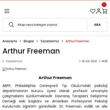
1500 TL ve Üzeri Siparişlerinizde Kargo Bedava!
Geri Dön
Geri Dön
Esfârü'l-Erbaâ Seti şimdi satışta!
ARA
efe
Anasayfa
Bloglar
Yazarlarımız
Arthur Freeman
fesi
eveyne
Arthur Freeman
vuf
Yazarlarımız
18-02-2021
14:39
oterapi
e Metafor
Arthur Freeman
at
ABPP, Philadelphia Osteoparti Tıp Okulu’ndaki psikoloji
departmanının kurucu üyesi olarak profesör unvanıyla
çalışmalarını sürdürmektedir. Davranış Terapisini Geliştirme
e
ğı
Derneği eski başkanı ve Amerikan Profesyonel Psikoloji
Kurulu’nda öğretim görevlisidir. Dr. Freeman, evlilik ve aile
i