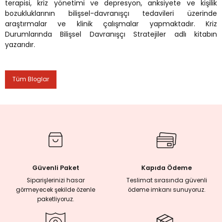
terapisi, kriz yönetimi ve depresyon, anksiyete ve kişilik
bozukluklarının bilişsel-davranışçı tedavileri üzerinde
araştırmalar ve klinik çalışmalar yapmaktadır. Kriz
rmaları
Durumlarında Bilişsel Davranışçı Stratejiler adlı kitabın
yazarıdır.
plığı
lığı
Tüm Bloglar
si
ne İncelemeler
ji
Güvenli Paket
Kapıda Ödeme
ne
Siparişlerinizi hasar
Teslimat sırasında güvenli
görmeyecek şekilde özenle
ödeme imkanı sunuyoruz.
paketliyoruz.