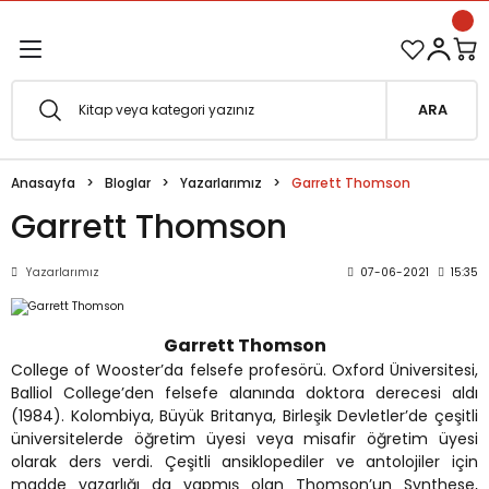
1500 TL ve Üzeri Siparişlerinizde Kargo Bedava!
Geri Dön
Geri Dön
Esfârü'l-Erbaâ Seti şimdi satışta!
ARA
efe
Anasayfa
Bloglar
Yazarlarımız
Garrett Thomson
fesi
eveyne
Garrett Thomson
vuf
Yazarlarımız
07-06-2021
15:35
oterapi
e Metafor
Garrett Thomson
College of Wooster’da felsefe profesörü. Oxford Üniversitesi,
at
Balliol College’den felsefe alanında doktora derecesi aldı
(1984). Kolombiya, Büyük Britanya, Birleşik Devletler’de çeşitli
e
ğı
üniversitelerde öğretim üyesi veya misafir öğretim üyesi
olarak ders verdi. Çeşitli ansiklopediler ve antolojiler için
madde yazarlığı da yapmış olan Thomson’un Synthese,
i