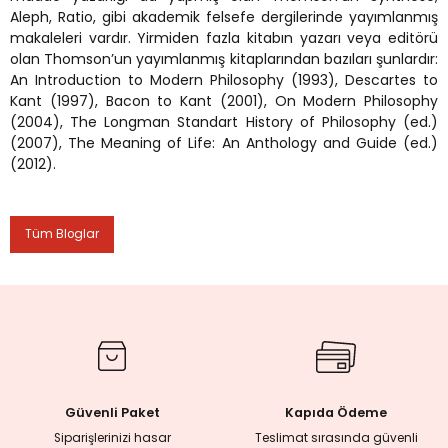
Aleph, Ratio, gibi akademik felsefe dergilerinde yayımlanmış
makaleleri vardır. Yirmiden fazla kitabın yazarı veya editörü
rmaları
olan Thomson’un yayımlanmış kitaplarından bazıları şunlardır:
An Introduction to Modern Philosophy (1993), Descartes to
Kant (1997), Bacon to Kant (2001), On Modern Philosophy
plığı
(2004), The Longman Standart History of Philosophy (ed.)
(2007), The Meaning of Life: An Anthology and Guide (ed.)
lığı
(2012).
si
Tüm Bloglar
ne İncelemeler
ji
ne
Güvenli Paket
Kapıda Ödeme
Siparişlerinizi hasar
Teslimat sırasında güvenli