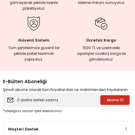
görmeyecek şekilde özenle
ödeme imkanı sunuyoruz.
paketliyoruz.
eme ve Araştırma
ikleri
Güvenli Sistem
Ücretsiz Kargo
Tüm şehirlerimize güvenli bir
1500 TL ve üzerindeki
nsel Mirası
şekilde paket teslimatı
siparişleri ücretsiz kargo ile
yapıyoruz.
gönderiyoruz.
cûd
E-Bülten Aboneliği
Şimdi abone olarak tüm fırsatlardan ve indirimlerden faydalanın
Abone Ol
*istediğiniz zaman iptal edebilirsiniz
Müşteri Destek