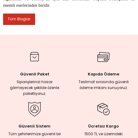
önemli eserlerinden biridir.
rmaları
Tüm Bloglar
plığı
lığı
si
Güvenli Paket
Kapıda Ödeme
ne İncelemeler
Siparişlerinizi hasar
Teslimat sırasında güvenli
görmeyecek şekilde özenle
ödeme imkanı sunuyoruz.
paketliyoruz.
ji
ne
Güvenli Sistem
Ücretsiz Kargo
Tüm şehirlerimize güvenli bir
1500 TL ve üzerindeki