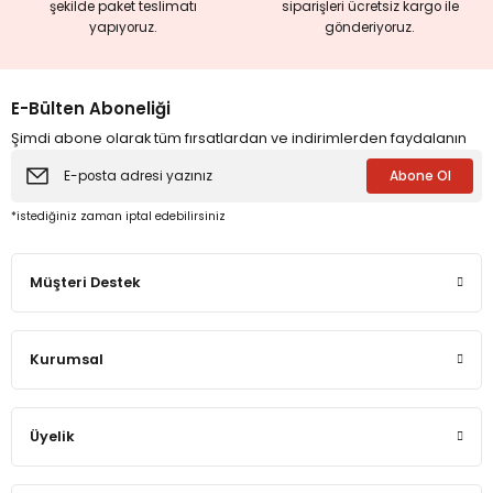
şekilde paket teslimatı
siparişleri ücretsiz kargo ile
yapıyoruz.
gönderiyoruz.
eme ve Araştırma
E-Bülten Aboneliği
ikleri
Şimdi abone olarak tüm fırsatlardan ve indirimlerden faydalanın
Abone Ol
nsel Mirası
*istediğiniz zaman iptal edebilirsiniz
cûd
Müşteri Destek
Kurumsal
Üyelik