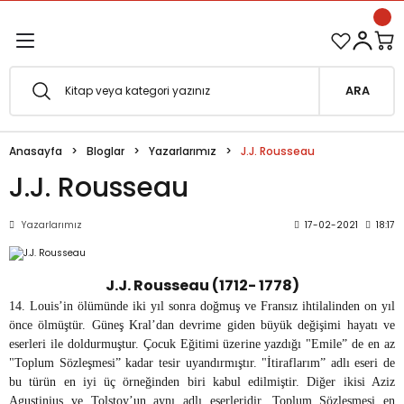
1500 TL ve Üzeri Siparişlerinizde Kargo Bedava!
Geri Dön
Geri Dön
Esfârü'l-Erbaâ Seti şimdi satışta!
ARA
efe
Anasayfa
Bloglar
Yazarlarımız
J.J. Rousseau
fesi
eveyne
J.J. Rousseau
vuf
Yazarlarımız
17-02-2021
18:17
oterapi
e Metafor
J.J. Rousseau (1712- 1778)
14. Louis’in ölümünde iki yıl sonra doğmuş ve Fransız ihtilalinden on yıl
at
önce ölmüştür. Güneş Kral’dan devrime giden büyük değişimi hayatı ve
eserleri ile doldurmuştur. Çocuk Eğitimi üzerine yazdığı "Emile” de en az
e
ğı
"Toplum Sözleşmesi” kadar tesir uyandırmıştır. "İtiraflarım” adlı eseri de
bu türün en iyi üç örneğinden biri kabul edilmiştir. Diğer ikisi Aziz
i
Agustinius ve Tolstoy’un aynı adlı eserleridir. Toplum Sözleşmesi en