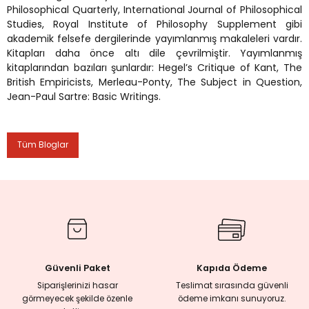
Philosophical Quarterly, International Journal of Philosophical
Studies, Royal Institute of Philosophy Supplement gibi
rmaları
akademik felsefe dergilerinde yayımlanmış makaleleri vardır.
Kitapları daha önce altı dile çevrilmiştir. Yayımlanmış
kitaplarından bazıları şunlardır: Hegel’s Critique of Kant, The
plığı
British Empiricists, Merleau-Ponty, The Subject in Question,
Jean-Paul Sartre: Basic Writings.
lığı
si
Tüm Bloglar
ne İncelemeler
ji
ne
Güvenli Paket
Kapıda Ödeme
Siparişlerinizi hasar
Teslimat sırasında güvenli
görmeyecek şekilde özenle
ödeme imkanı sunuyoruz.