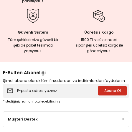
paketliyoruz.
eme ve Araştırma
Güvenli Sistem
Ücretsiz Kargo
ikleri
Tüm şehirlerimize güvenli bir
1500 TL ve üzerindeki
şekilde paket teslimatı
siparişleri ücretsiz kargo ile
nsel Mirası
yapıyoruz.
gönderiyoruz.
cûd
E-Bülten Aboneliği
Şimdi abone olarak tüm fırsatlardan ve indirimlerden faydalanın
Abone Ol
*istediğiniz zaman iptal edebilirsiniz
Müşteri Destek