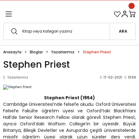
1500 TL ve Üzeri Siparişlerinizde Kargo Bedava!
Geri Dön
Geri Dön
Esfârü'l-Erbaâ Seti şimdi satışta!
ARA
efe
Anasayfa
Bloglar
Yazarlarımız
Stephen Priest
fesi
eveyne
Stephen Priest
vuf
Yazarlarımız
17-02-2021
13:59
oterapi
e Metafor
Stephen Priest (1954)
Cambridge Üniversitesi’nde felsefe okudu. Oxford Üniversitesi
at
Felsefe Fakülte öğretim üyesi ve Oxford’taki Blackfriars
Hall’de Senior Research Fellow olarak görevli Stephen Priest,
e
ğı
ayrıca Oxford’daki Wolfson College’in bir üyesidir. Büyük
Britanya, Bileşik Devletler ve Avrupa’da çeşitli üniversitelerde
misafir öğretim üyesi olarak uzun süreler ders verdi.
i