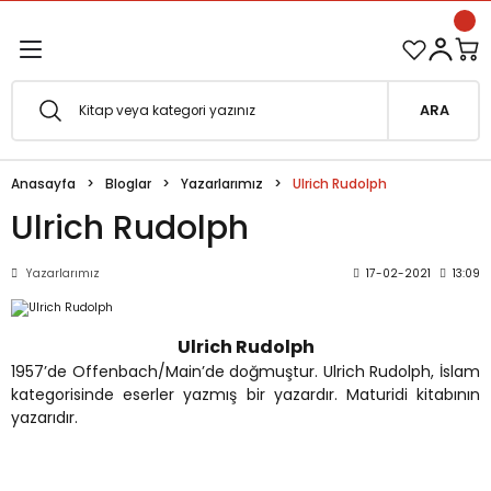
1500 TL ve Üzeri Siparişlerinizde Kargo Bedava!
Geri Dön
Geri Dön
Esfârü'l-Erbaâ Seti şimdi satışta!
ARA
efe
Anasayfa
Bloglar
Yazarlarımız
Ulrich Rudolph
fesi
eveyne
Ulrich Rudolph
vuf
Yazarlarımız
17-02-2021
13:09
oterapi
e Metafor
Ulrich Rudolph
1957’de Offenbach/Main’de doğmuştur.
Ulrich Rudolph, İslam
at
kategorisinde eserler yazmış bir yazardır. Maturidi kitabının
yazarıdır.
e
ğı
i