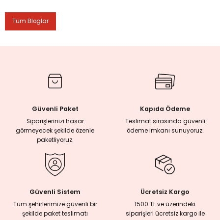
Tüm Bloglar
rmaları
plığı
lığı
si
Güvenli Paket
Kapıda Ödeme
Siparişlerinizi hasar
Teslimat sırasında güvenli
ne İncelemeler
görmeyecek şekilde özenle
ödeme imkanı sunuyoruz.
paketliyoruz.
ji
ne
Güvenli Sistem
Ücretsiz Kargo
Tüm şehirlerimize güvenli bir
1500 TL ve üzerindeki
şekilde paket teslimatı
siparişleri ücretsiz kargo ile