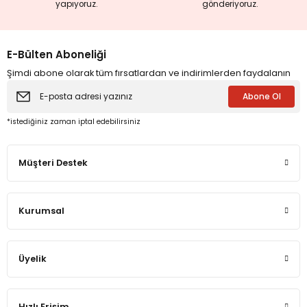
yapıyoruz.
gönderiyoruz.
eme ve Araştırma
E-Bülten Aboneliği
Şimdi abone olarak tüm fırsatlardan ve indirimlerden faydalanın
ikleri
Abone Ol
nsel Mirası
*istediğiniz zaman iptal edebilirsiniz
cûd
Müşteri Destek
Kurumsal
Üyelik
Hızlı Erişim