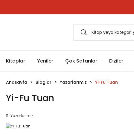
1500 TL ve Üzeri Siparişlerinizde Kargo Bedava!
Esfârü'l-Erbaâ Seti şimdi satışta!
Kitaplar
Yeniler
Çok Satanlar
Diziler
Anasayfa
Bloglar
Yazarlarımız
Yi-Fu Tuan
Yi-Fu Tuan
Yazarlarımız