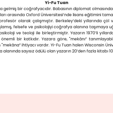
Yi-Fu Tuan
a gelmiş bir coğrafyacıdır. Babasının diplomat olmasından 
ları arasında Oxford Üniversitesi’nde lisans eğitimini ta
profesör olarak çalışmıştır. Berkeley’deki yıllarında çö
şlamış, felsefe ve psikolojiyi coğrafya alanına taşımaya u
ikoloji ve teoloji ile birleştirmiştir. Yazarın 1970’li y
 önemli bir katkıdır. Yazara göre, "mekânı” tanımlayabilm
için "mekâna” ihtiyacı vardır. Yi-Fu Tuan halen Wisconsin Ü
lanında sayısız ödülü olan yazarın 20’den fazla kitabı 10 f