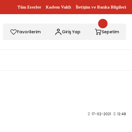
Tüm Eserler
Kadem Vakfı
İletişim ve Banka Bilgileri
Favorilerim
Giriş Yap
Sepetim
17-02-2021
12:48