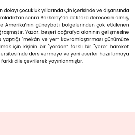
dolayı çocukluk yıllarında Çin içerisinde ve dışarısında
mamladıktan sonra Berkeley’de doktora derecesini almış,
l ve Amerika’nın güneybatı bölgelerinden çok etkilenen
ğraşmıştır. Yazar, beşerî coğrafya alanının gelişmesine
ıllarda yaptığı "mekân ve yer” kavramlaştırması günümüze
ek için kişinin bir "yerden” farklı bir "yere” hareket
niversitesi’nde ders vermeye ve yeni eserler hazırlamaya
arklı dile çevrilerek yayınlanmıştır.