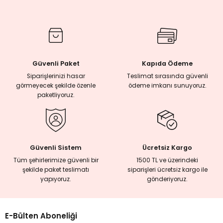
rmaları
plığı
Güvenli Paket
Kapıda Ödeme
lığı
Siparişlerinizi hasar
Teslimat sırasında güvenli
görmeyecek şekilde özenle
ödeme imkanı sunuyoruz.
paketliyoruz.
si
ne İncelemeler
Güvenli Sistem
Ücretsiz Kargo
ji
Tüm şehirlerimize güvenli bir
1500 TL ve üzerindeki
şekilde paket teslimatı
siparişleri ücretsiz kargo ile
yapıyoruz.
gönderiyoruz.
ne
E-Bülten Aboneliği