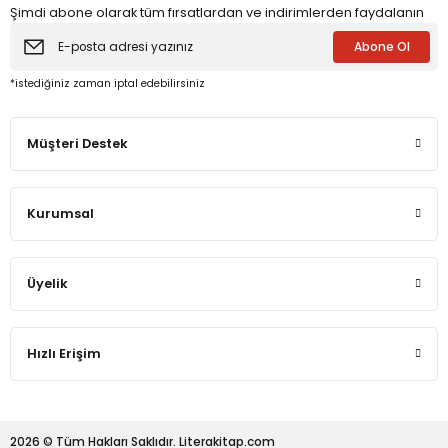
Şimdi abone olarak tüm fırsatlardan ve indirimlerden faydalanın
Abone Ol
eme ve Araştırma
*istediğiniz zaman iptal edebilirsiniz
ikleri
Müşteri Destek
nsel Mirası
Kurumsal
cûd
Üyelik
Hızlı Erişim
2026 © Tüm Hakları Saklıdır. Literakitap.com