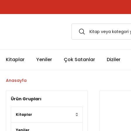
1500 TL ve Üzeri Siparişlerinizde Kargo Bedava!
Esfârü'l-Erbaâ Seti şimdi satışta!
Kitaplar
Yeniler
Çok Satanlar
Diziler
Anasayfa
Ürün Grupları
Kitaplar
Yeniler