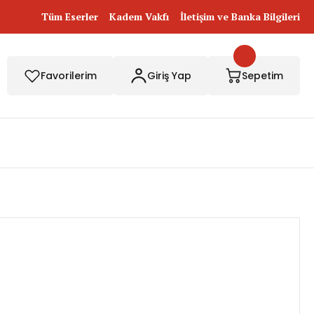
Tüm Eserler
Kadem Vakfı
İletişim ve Banka Bilgileri
Favorilerim
Giriş Yap
Sepetim