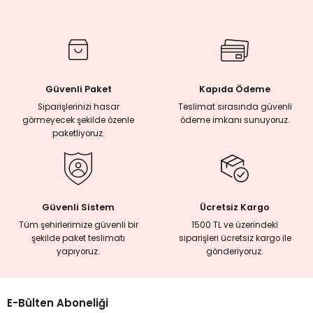
rmaları
plığı
Güvenli Paket
Kapıda Ödeme
lığı
Siparişlerinizi hasar
Teslimat sırasında güvenli
görmeyecek şekilde özenle
ödeme imkanı sunuyoruz.
paketliyoruz.
si
ne İncelemeler
Güvenli Sistem
Ücretsiz Kargo
ji
Tüm şehirlerimize güvenli bir
1500 TL ve üzerindeki
şekilde paket teslimatı
siparişleri ücretsiz kargo ile
yapıyoruz.
gönderiyoruz.
ne
E-Bülten Aboneliği