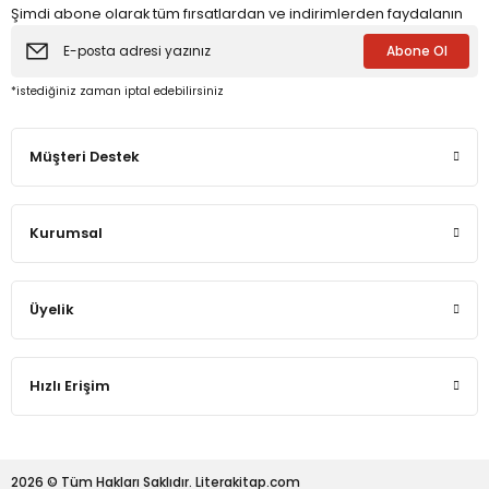
Şimdi abone olarak tüm fırsatlardan ve indirimlerden faydalanın
Abone Ol
eme ve Araştırma
*istediğiniz zaman iptal edebilirsiniz
ikleri
Müşteri Destek
nsel Mirası
Kurumsal
cûd
Üyelik
Hızlı Erişim
2026 © Tüm Hakları Saklıdır. Literakitap.com