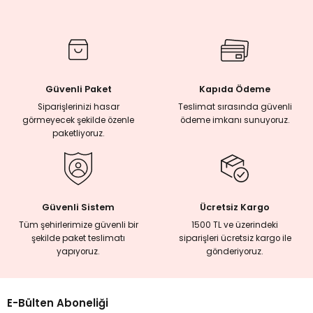
rmaları
plığı
Güvenli Paket
Kapıda Ödeme
lığı
Siparişlerinizi hasar
Teslimat sırasında güvenli
görmeyecek şekilde özenle
ödeme imkanı sunuyoruz.
paketliyoruz.
si
ne İncelemeler
Güvenli Sistem
Ücretsiz Kargo
ji
Tüm şehirlerimize güvenli bir
1500 TL ve üzerindeki
şekilde paket teslimatı
siparişleri ücretsiz kargo ile
yapıyoruz.
gönderiyoruz.
ne
E-Bülten Aboneliği