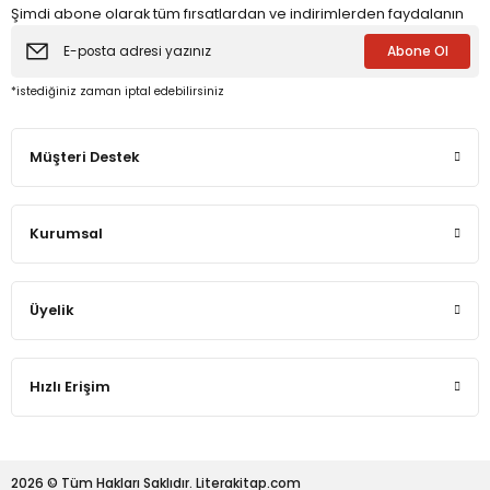
Şimdi abone olarak tüm fırsatlardan ve indirimlerden faydalanın
Abone Ol
eme ve Araştırma
*istediğiniz zaman iptal edebilirsiniz
ikleri
Müşteri Destek
nsel Mirası
Kurumsal
cûd
Üyelik
Hızlı Erişim
2026 © Tüm Hakları Saklıdır. Literakitap.com