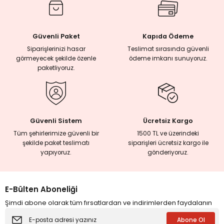
rmaları
Güvenli Paket
Kapıda Ödeme
Siparişlerinizi hasar
Teslimat sırasında güvenli
plığı
görmeyecek şekilde özenle
ödeme imkanı sunuyoruz.
paketliyoruz.
lığı
si
Güvenli Sistem
Ücretsiz Kargo
ne İncelemeler
Tüm şehirlerimize güvenli bir
1500 TL ve üzerindeki
şekilde paket teslimatı
siparişleri ücretsiz kargo ile
yapıyoruz.
gönderiyoruz.
ji
ne
E-Bülten Aboneliği
Şimdi abone olarak tüm fırsatlardan ve indirimlerden faydalanın
Abone Ol