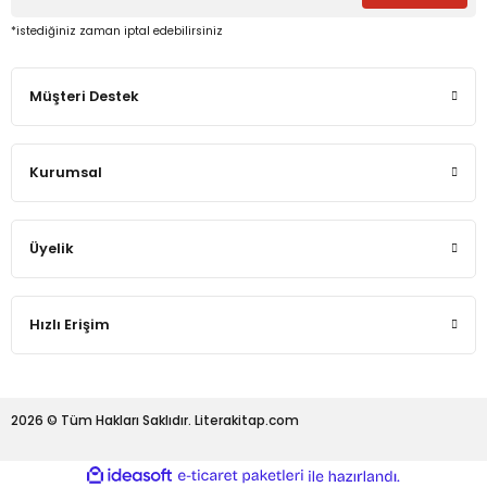
*istediğiniz zaman iptal edebilirsiniz
eme ve Araştırma
Müşteri Destek
ikleri
Kurumsal
nsel Mirası
cûd
Üyelik
Hızlı Erişim
2026 © Tüm Hakları Saklıdır. Literakitap.com
ideasoft
ile
e-