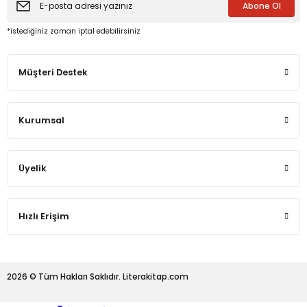
Abone Ol
*istediğiniz zaman iptal edebilirsiniz
eme ve Araştırma
Müşteri Destek
ikleri
nsel Mirası
Kurumsal
cûd
Üyelik
Hızlı Erişim
2026 © Tüm Hakları Saklıdır. Literakitap.com