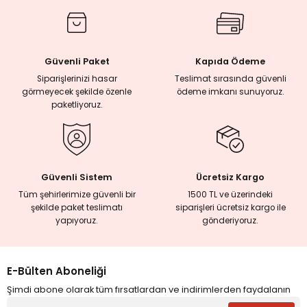
rmaları
Güvenli Paket
Kapıda Ödeme
plığı
Siparişlerinizi hasar
Teslimat sırasında güvenli
görmeyecek şekilde özenle
ödeme imkanı sunuyoruz.
lığı
paketliyoruz.
si
ne İncelemeler
Güvenli Sistem
Ücretsiz Kargo
Tüm şehirlerimize güvenli bir
1500 TL ve üzerindeki
şekilde paket teslimatı
siparişleri ücretsiz kargo ile
ji
yapıyoruz.
gönderiyoruz.
ne
E-Bülten Aboneliği
Şimdi abone olarak tüm fırsatlardan ve indirimlerden faydalanın