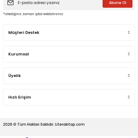
Abone Ol
*istediğiniz zaman iptal edebilirsiniz
eme ve Araştırma
Müşteri Destek
ikleri
nsel Mirası
Kurumsal
cûd
Üyelik
Hızlı Erişim
2026 © Tüm Hakları Saklıdır. Literakitap.com