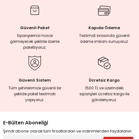
rmaları
Güvenli Paket
Kapıda Ödeme
plığı
Siparişlerinizi hasar
Teslimat sırasında güvenli
görmeyecek şekilde özenle
ödeme imkanı sunuyoruz.
lığı
paketliyoruz.
si
ne İncelemeler
Güvenli Sistem
Ücretsiz Kargo
Tüm şehirlerimize güvenli bir
1500 TL ve üzerindeki
şekilde paket teslimatı
siparişleri ücretsiz kargo ile
ji
yapıyoruz.
gönderiyoruz.
ne
E-Bülten Aboneliği
Şimdi abone olarak tüm fırsatlardan ve indirimlerden faydalanın