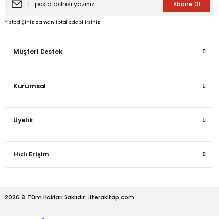
Abone Ol
*istediğiniz zaman iptal edebilirsiniz
eme ve Araştırma
Müşteri Destek
ikleri
nsel Mirası
Kurumsal
cûd
Üyelik
Hızlı Erişim
2026 © Tüm Hakları Saklıdır. Literakitap.com