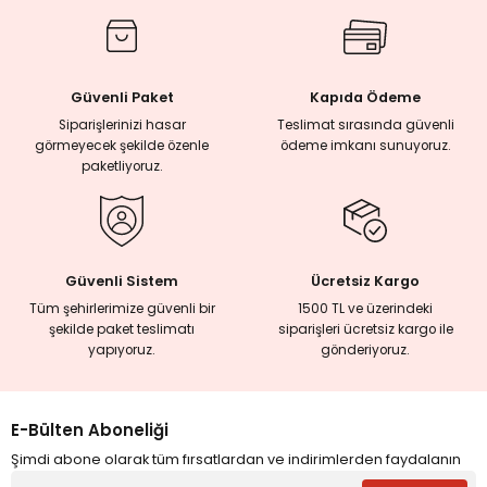
rmaları
Güvenli Paket
Kapıda Ödeme
plığı
Siparişlerinizi hasar
Teslimat sırasında güvenli
görmeyecek şekilde özenle
ödeme imkanı sunuyoruz.
lığı
paketliyoruz.
si
ne İncelemeler
Güvenli Sistem
Ücretsiz Kargo
Tüm şehirlerimize güvenli bir
1500 TL ve üzerindeki
şekilde paket teslimatı
siparişleri ücretsiz kargo ile
ji
yapıyoruz.
gönderiyoruz.
ne
E-Bülten Aboneliği
Şimdi abone olarak tüm fırsatlardan ve indirimlerden faydalanın