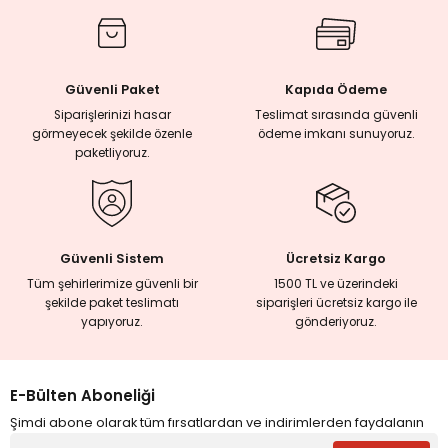
rmaları
Güvenli Paket
Kapıda Ödeme
plığı
Siparişlerinizi hasar
Teslimat sırasında güvenli
görmeyecek şekilde özenle
ödeme imkanı sunuyoruz.
lığı
paketliyoruz.
si
ne İncelemeler
Güvenli Sistem
Ücretsiz Kargo
Tüm şehirlerimize güvenli bir
1500 TL ve üzerindeki
şekilde paket teslimatı
siparişleri ücretsiz kargo ile
ji
yapıyoruz.
gönderiyoruz.
ne
E-Bülten Aboneliği
Şimdi abone olarak tüm fırsatlardan ve indirimlerden faydalanın