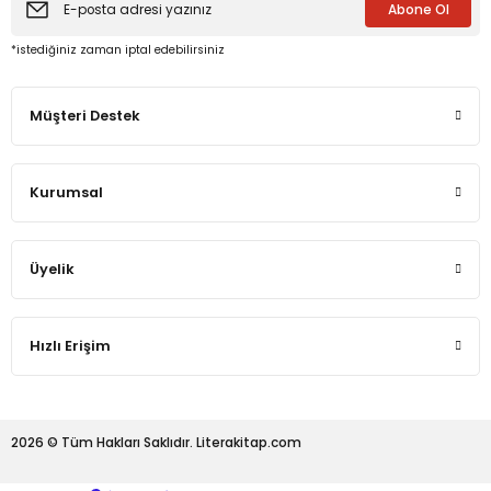
Abone Ol
*istediğiniz zaman iptal edebilirsiniz
eme ve Araştırma
Müşteri Destek
ikleri
nsel Mirası
Kurumsal
cûd
Üyelik
Hızlı Erişim
2026 © Tüm Hakları Saklıdır. Literakitap.com