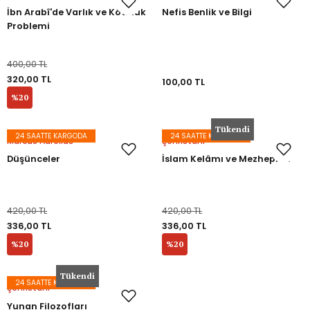
İbn Arabî'de Varlık ve Kötülük
Nefis Benlik ve Bilgi
Problemi
rmaları
400,00 TL
plığı
320,00 TL
100,00 TL
%20
lığı
Tükendi
24 SAATTE KARGODA
24 SAATTE KARGODA
Marcus Aurelius
Şehristânî
si
Düşünceler
İslam Kelâmı ve Mezhepleri
ne İncelemeler
420,00 TL
420,00 TL
ji
336,00 TL
336,00 TL
%20
%20
ne
Tükendi
24 SAATTE KARGODA
Şehristânî
Yunan Filozofları