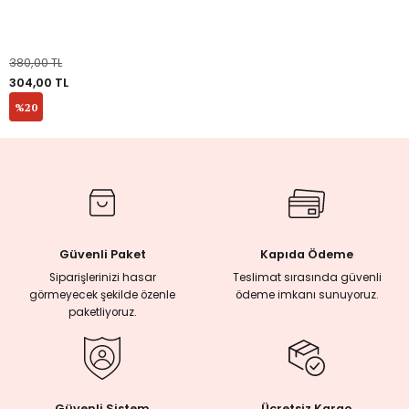
380,00 TL
eme ve Araştırma
304,00 TL
%20
ikleri
nsel Mirası
cûd
Güvenli Paket
Kapıda Ödeme
Siparişlerinizi hasar
Teslimat sırasında güvenli
görmeyecek şekilde özenle
ödeme imkanı sunuyoruz.
paketliyoruz.
Güvenli Sistem
Ücretsiz Kargo