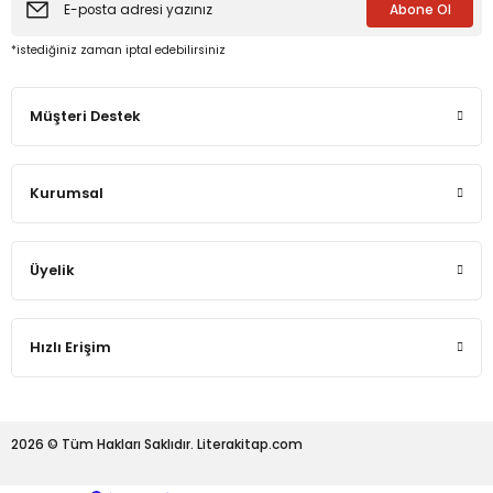
Abone Ol
*istediğiniz zaman iptal edebilirsiniz
eme ve Araştırma
Müşteri Destek
ikleri
nsel Mirası
Kurumsal
cûd
Üyelik
Hızlı Erişim
2026 © Tüm Hakları Saklıdır. Literakitap.com