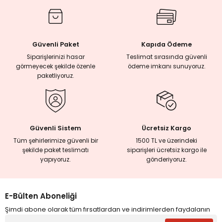
rmaları
Güvenli Paket
Kapıda Ödeme
plığı
Siparişlerinizi hasar
Teslimat sırasında güvenli
görmeyecek şekilde özenle
ödeme imkanı sunuyoruz.
lığı
paketliyoruz.
si
ne İncelemeler
Güvenli Sistem
Ücretsiz Kargo
Tüm şehirlerimize güvenli bir
1500 TL ve üzerindeki
şekilde paket teslimatı
siparişleri ücretsiz kargo ile
ji
yapıyoruz.
gönderiyoruz.
ne
E-Bülten Aboneliği
Şimdi abone olarak tüm fırsatlardan ve indirimlerden faydalanın