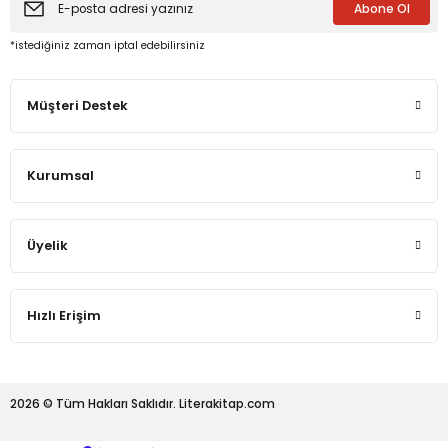
Abone Ol
*istediğiniz zaman iptal edebilirsiniz
eme ve Araştırma
Müşteri Destek
ikleri
nsel Mirası
Kurumsal
cûd
Üyelik
Hızlı Erişim
2026 © Tüm Hakları Saklıdır. Literakitap.com