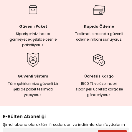
rmaları
Güvenli Paket
Kapıda Ödeme
plığı
Siparişlerinizi hasar
Teslimat sırasında güvenli
görmeyecek şekilde özenle
ödeme imkanı sunuyoruz.
lığı
paketliyoruz.
si
ne İncelemeler
Güvenli Sistem
Ücretsiz Kargo
Tüm şehirlerimize güvenli bir
1500 TL ve üzerindeki
şekilde paket teslimatı
siparişleri ücretsiz kargo ile
ji
yapıyoruz.
gönderiyoruz.
ne
E-Bülten Aboneliği
Şimdi abone olarak tüm fırsatlardan ve indirimlerden faydalanın