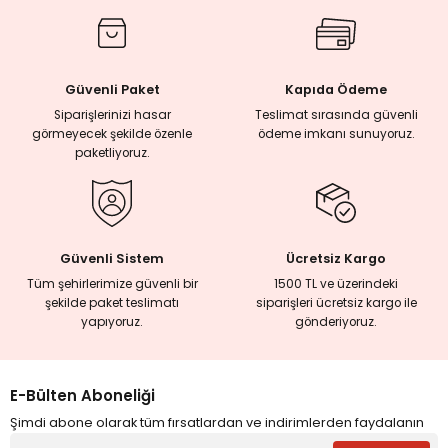
rmaları
Güvenli Paket
Kapıda Ödeme
plığı
Siparişlerinizi hasar
Teslimat sırasında güvenli
görmeyecek şekilde özenle
ödeme imkanı sunuyoruz.
lığı
paketliyoruz.
si
ne İncelemeler
Güvenli Sistem
Ücretsiz Kargo
Tüm şehirlerimize güvenli bir
1500 TL ve üzerindeki
şekilde paket teslimatı
siparişleri ücretsiz kargo ile
ji
yapıyoruz.
gönderiyoruz.
ne
E-Bülten Aboneliği
Şimdi abone olarak tüm fırsatlardan ve indirimlerden faydalanın