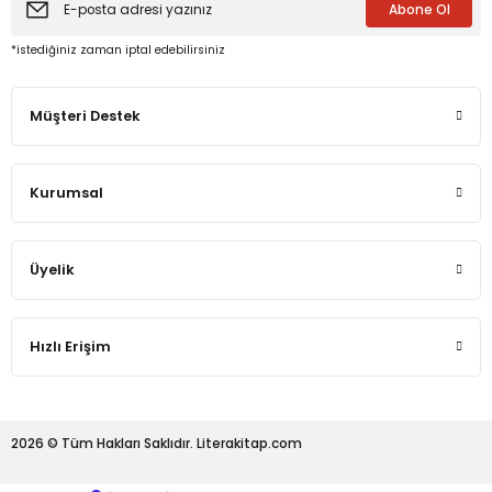
Abone Ol
*istediğiniz zaman iptal edebilirsiniz
eme ve Araştırma
Müşteri Destek
ikleri
nsel Mirası
Kurumsal
cûd
Üyelik
Hızlı Erişim
2026 © Tüm Hakları Saklıdır. Literakitap.com