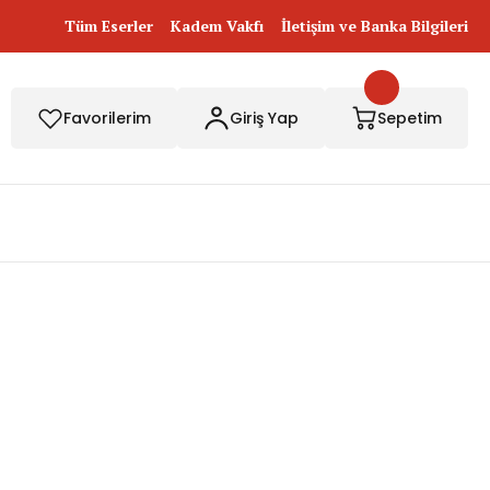
Tüm Eserler
Kadem Vakfı
İletişim ve Banka Bilgileri
Favorilerim
Giriş Yap
Sepetim