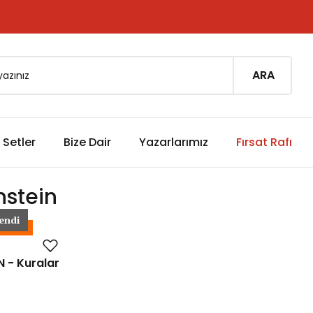
ARA
Setler
Bize Dair
Yazarlarımız
Fırsat Rafı
nstein
endi
GODAc
 - Kuralar