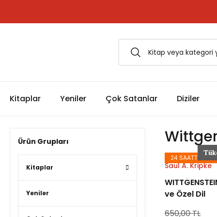
1500 TL ve Üzeri Siparişlerinizde Kargo Bedava!
Esfârü'l-Erbaâ Seti şimdi satışta!
Kitaplar
Yeniler
Çok Satanlar
Diziler
Wittge
Ürün Grupları
Tük
24 SAATTE KAR
Saul A. Kripke
Kitaplar
WITTGENSTEIN
ve Özel Dil
Yeniler
650,00 TL