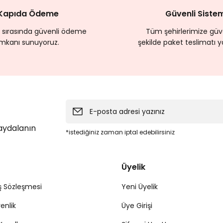
Kapıda Ödeme
Güvenli Siste
 sırasında güvenli ödeme
Tüm şehirlerimize güve
imkanı sunuyoruz.
şekilde paket teslimatı y
faydalanın
*istediğiniz zaman iptal edebilirsiniz
Üyelik
ş Sözleşmesi
Yeni Üyelik
venlik
Üye Girişi