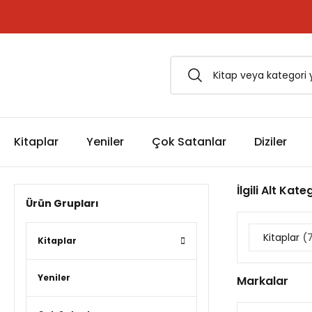
1500 TL ve Üzeri Siparişlerinizde Kargo Bedava!
Esfârü'l-Erbaâ Seti şimdi satışta!
Kitaplar
Yeniler
Çok Satanlar
Diziler
İlgili Alt Kate
Ürün Grupları
Kitaplar
(
Kitaplar
Yeniler
Markalar