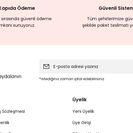
Kapıda Ödeme
Güvenli Siste
 sırasında güvenli ödeme
Tüm şehirlerimize güve
imkanı sunuyoruz.
şekilde paket teslimatı y
faydalanın
*istediğiniz zaman iptal edebilirsiniz
Üyelik
ş Sözleşmesi
Yeni Üyelik
venlik
Üye Girişi