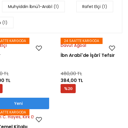
Muhyiddin İbnü'l-Arabî
(1)
Rafet Elçi
(1)
on
(1)
AATTE KARGODA
24 SAATTE KARGODA
Elçi
Davut Ağbal
r
İbn Arabî'de İşârî Tefsir
0 TL
480,00 TL
00 TL
384,00 TL
%20
Yeni
AATTE KARGODA
 C. Hayes, Kirk D.
hl ve Kelly G. Wilson
emel Kitabı