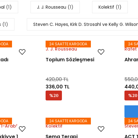
bal
(1)
J. J. Rousseau
(1)
Kolektif
(1)
s
(1)
Steven C. Hayes, Kirk D. Strosahl ve Kelly G. Wils
GODA
24 SAATTE KARGODA
24 S
J. J. Rousseau
Rafet 
adı
Toplum Sözleşmesi
Ahra
420,00 TL
550,0
336,00 TL
440,
%20
%20
GODA
24 SAATTE KARGODA
24 S
'l-Arabî
Kolektif
Steven
Strosa
kkiyye 1
Şema Terapi
ACT T