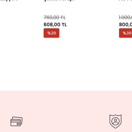
760,00 TL
1.000
608,00 TL
800,
%20
%20