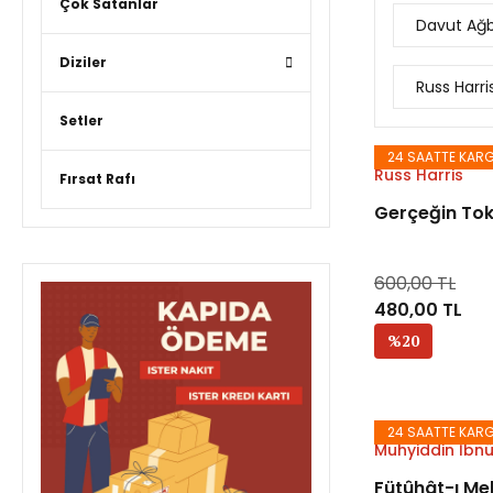
Çok Satanlar
Davut Ağ
Diziler
Russ Harri
Setler
24 SAATTE KAR
Russ Harris
Fırsat Rafı
Gerçeğin Tok
600,00 TL
480,00 TL
%20
24 SAATTE KAR
Muhyiddin İbnü
Fütûhât-ı Me