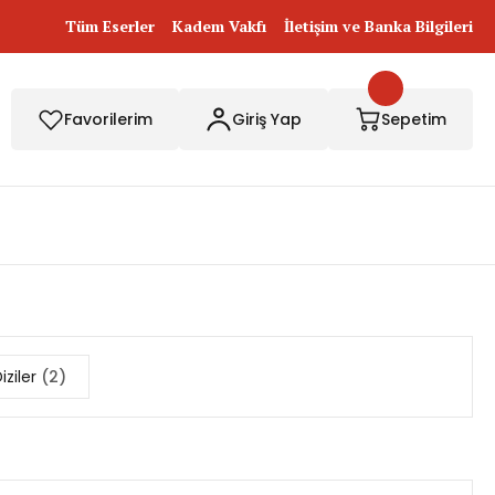
Tüm Eserler
Kadem Vakfı
İletişim ve Banka Bilgileri
Favorilerim
Giriş Yap
Sepetim
iziler
(2)