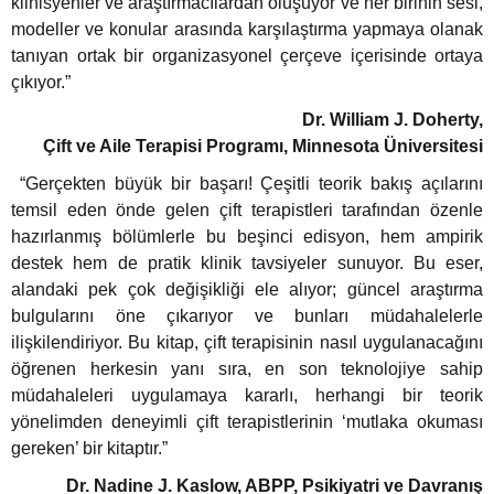
klinisyenler ve araştırmacılardan oluşuyor ve her birinin sesi,
modeller ve konular arasında karşılaştırma yapmaya olanak
tanıyan ortak bir organizasyonel çerçeve içerisinde ortaya
eme ve Araştırma
çıkıyor.”
Dr. William J. Doherty,
ikleri
Çift ve Aile Terapisi Programı, Minnesota Üniversitesi
“Gerçekten büyük bir başarı! Çeşitli teorik bakış açılarını
nsel Mirası
temsil eden önde gelen çift terapistleri tarafından özenle
hazırlanmış bölümlerle bu beşinci edisyon, hem ampirik
cûd
destek hem de pratik klinik tavsiyeler sunuyor. Bu eser,
alandaki pek çok değişikliği ele alıyor; güncel araştırma
bulgularını öne çıkarıyor ve bunları müdahalelerle
ilişkilendiriyor. Bu kitap, çift terapisinin nasıl uygulanacağını
öğrenen herkesin yanı sıra, en son teknolojiye sahip
müdahaleleri uygulamaya kararlı, herhangi bir teorik
yönelimden deneyimli çift terapistlerinin ‘mutlaka okuması
gereken’ bir kitaptır.”
Dr. Nadine J. Kaslow, ABPP, Psikiyatri ve Davranış