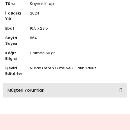
Türü
Kaynak Kitap
İlk Baskı
2024
Yılı
Ebat
16,5 x 23,5
Sayfa
864
Sayısı
Kâğıt
Holmen 60 gr.
Bilgisi
Çeviri
Nuran Ceren Güzel ve K. Fatih Yavuz
Editörleri
Müşteri Yorumları
Bu ürüne ilk yorumu siz yapın!
Yorum Yaz