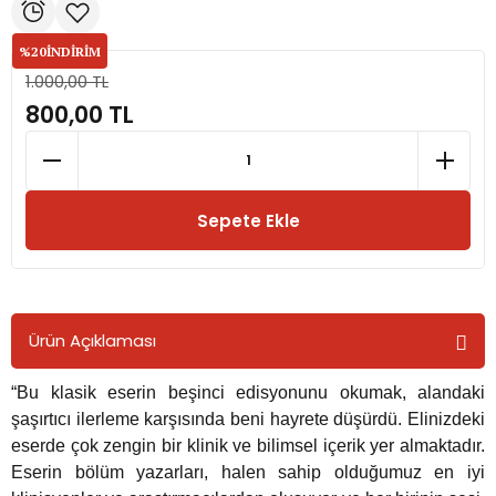
%20
İNDİRİM
rmaları
1.000,00 TL
800,00 TL
plığı
lığı
Sepete Ekle
si
ne İncelemeler
Ürün Açıklaması
ji
“Bu klasik eserin beşinci edisyonunu okumak, alandaki
ne
şaşırtıcı ilerleme karşısında beni hayrete düşürdü. Elinizdeki
eserde çok zengin bir klinik ve bilimsel içerik yer almaktadır.
Eserin bölüm yazarları, halen sahip olduğumuz en iyi