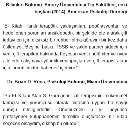
Bilimleri Bölümü, Emory Üniversitesi Tıp Fakültesi; eski
başkan (2014), Amerikan Psikoloji Derneği
“El Kitabı, farklı terapötik yaklaşımları, popülasyonları ve
hedeflenen sorunları ansiklopedik bir şekilde ele alarak çift
tedavileri için eksiksiz bir rehber olma görevini bir kez daha
üstleniyor. Beşinci baskı, TSSB ve yakın partner şiddeti için
yeni çift terapileri hakkında heyecan verici bölümler ve üvey
ailelerle çalışmaya yönelik yeni ipuçları ve çift terapisi alanı
için ‘nörobilimden haberler’ içeriyor.”
Dr. Brian D. Ross, Psikoloji Bölümü, Miami Üniversitesi
“Bu El Kitabı Alan S. Gurman’ın, çift terapisinin mükemmel
tarihçisi ve yorumcusu olarak mirasına uygun bir saygı
duruşu niteliğindedir... Önümüzdeki 5 yıl boyunca
profesyonel kütüphanemin temelini oluşturacak bir kitap
seçecek olsaydım, o kitap bu olurdu!”