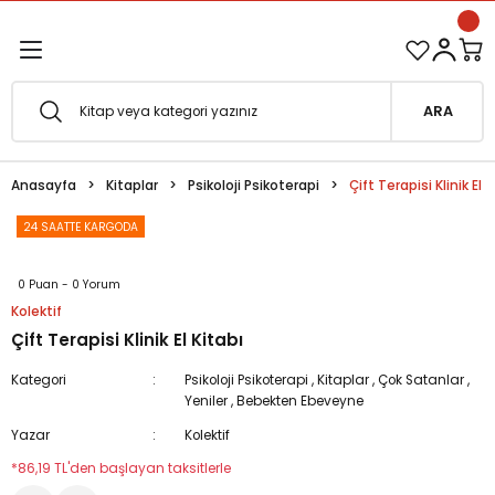
1500 TL ve Üzeri Siparişlerinizde Kargo Bedava!
Geri Dön
Geri Dön
Esfârü'l-Erbaâ Seti şimdi satışta!
ARA
efe
Anasayfa
Kitaplar
Psikoloji Psikoterapi
Çift Terapisi Klinik El K
fesi
eveyne
24 SAATTE KARGODA
vuf
0 Puan - 0 Yorum
Kolektif
oterapi
e Metafor
Çift Terapisi Klinik El Kitabı
at
Kategori
Psikoloji Psikoterapi
,
Kitaplar
,
Çok Satanlar
,
Yeniler
,
Bebekten Ebeveyne
e
ğı
Yazar
Kolektif
*86,19 TL'den başlayan taksitlerle
i