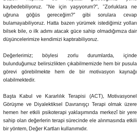
kaybedebiliyoruz. "Ne için yaşıyorum?”, "Zorluklara ne
uğruna göğüs gereceğim?” gibi sorulara cevap
eme ve Araştırma
bulamayabiliyoruz. Hatta bazen yürümek istediğimiz yolları
bilsek bile, o ilk adımı atacak güce sahip olmadığımıza dair
ikleri
düşüncelerimize kendimizi kaptırabiliyoruz.
nsel Mirası
Değerlerimiz; böylesi zorlu durumlarda, içinde
bulunduğumuz belirsizlikten çıkabilmemizde hem bir pusula
cûd
görevi görebilmekte hem de bir motivasyon kaynağı
olabilmektedir.
Başta Kabul ve Kararlılık Terapisi (ACT), Motivasyonel
Görüşme ve Diyalektiksel Davranışçı Terapi olmak üzere
hemen her etkili psikoterapi yaklaşımında merkezî bir yere
sahip olan değerlerin terapi sürecinde ele alınmasında etkili
bir yöntem, Değer Kartları kullanımıdır.