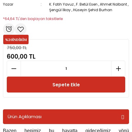
Yazar
K. Fatih Yavuz
,
F. Betül Esen
,
Ahmet Nalbant
,
Şengül İlkay
,
Hüseyin Şehid Burhan
rmaları
*64,64 TL'den başlayan taksitlerle
plığı
%20
İNDİRİM
lığı
750,00 TL
600,00 TL
si
ne İncelemeler
Sepete Ekle
ji
ne
Ürün Açıklaması
Bazen hepimiz bu hayatta gideceğimiz yönü