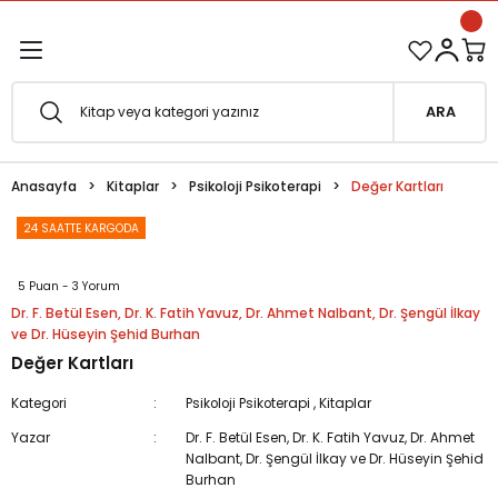
1500 TL ve Üzeri Siparişlerinizde Kargo Bedava!
Geri Dön
Geri Dön
Esfârü'l-Erbaâ Seti şimdi satışta!
ARA
efe
Anasayfa
Kitaplar
Psikoloji Psikoterapi
Değer Kartları
fesi
eveyne
24 SAATTE KARGODA
vuf
5 Puan - 3 Yorum
Dr. F. Betül Esen, Dr. K. Fatih Yavuz, Dr. Ahmet Nalbant, Dr. Şengül İlkay
oterapi
e Metafor
ve Dr. Hüseyin Şehid Burhan
Değer Kartları
at
Kategori
Psikoloji Psikoterapi
,
Kitaplar
e
ğı
Yazar
Dr. F. Betül Esen, Dr. K. Fatih Yavuz, Dr. Ahmet
Nalbant, Dr. Şengül İlkay ve Dr. Hüseyin Şehid
Burhan
i