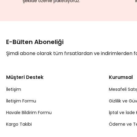
şekilde özenle paketliyoruz.
E-Bülten Aboneliği
Şimdi abone olarak tüm fırsatlardan ve indirimlerden 
Müşteri Destek
Kurumsal
İletişim
Mesafeli Satı
İletişim Formu
Gizlilik ve Gü
Havale Bildirim Formu
İptal ve İade 
Kargo Takibi
Ödeme ve Tes