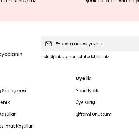
imkanı sunuyoruz.
şekilde paket teslimatı y
faydalanın
*istediğiniz zaman iptal edebilirsiniz
Üyelik
ş Sözleşmesi
Yeni Üyelik
venlik
Üye Girişi
Koşulları
Şifremi Unuttum
limat Koşulları