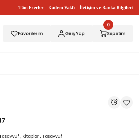
Tüm Eserler
Kadem Vakfı
İletişim ve Banka Bilgileri
0
Favorilerim
Giriş Yap
Sepetim
m
17
 Tasavvuf
,
Kitaplar
,
Tasavvuf