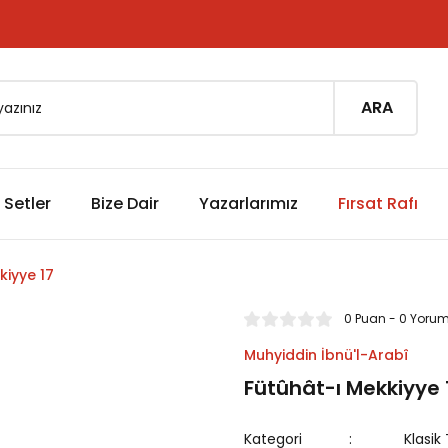
ARA
Setler
Bize Dair
Yazarlarımız
Fırsat Rafı
kiyye 17
0 Puan - 0 Yoru
Muhyiddin İbnü'l-Arabî
Fütûhât-ı Mekkiyye 
Kategori
Klasik