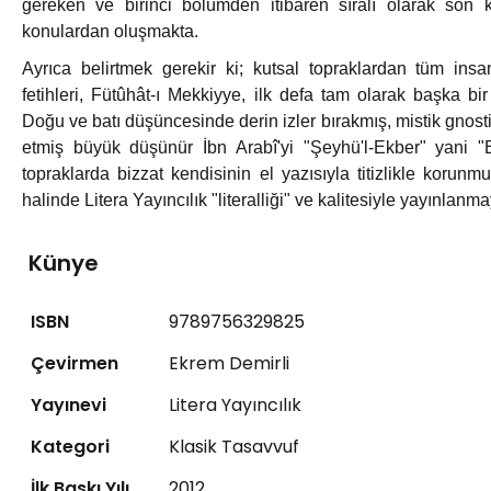
gereken ve birinci bölümden itibaren sıralı olarak so
konulardan oluşmakta.
Ayrıca belirtmek gerekir ki; kutsal topraklardan tüm insa
fetihleri, Fütûhât-ı Mekkiyye, ilk defa tam olarak başka bir
Doğu ve batı düşüncesinde derin izler bırakmış, mistik gnost
etmiş büyük düşünür İbn Arabî'yi "Şeyhü'l-Ekber" yani
topraklarda bizzat kendisinin el yazısıyla titizlikle korunm
halinde Litera Yayıncılık "literalliği" ve kalitesiyle yayınlan
Künye
ISBN
9789756329825
Çevirmen
Ekrem Demirli
Yayınevi
Litera Yayıncılık
Kategori
Klasik Tasavvuf
İlk Baskı Yılı
2012