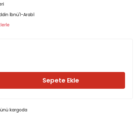
eri
din İbnü'l-Arabî
lerle
Sepete Ekle
 günü kargoda