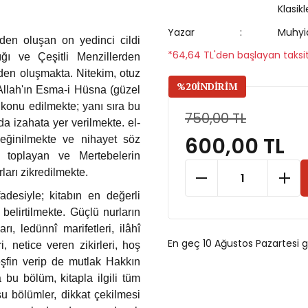
Klasikl
Yazar
Muhyid
nden oluşan on yedinci cildi
*64,64 TL'den başlayan taksit
ğı ve Çeşitli Menzillerden
rden oluşmakta. Nitekim, otuz
%20
İNDİRİM
 Allah'ın Esma-i Hüsna (güzel
r konu edilmekte; yanı sıra bu
750,00 TL
da izahata yer verilmekte. el-
600,00 TL
değinilmekte ve nihayet söz
 toplayan ve Mertebelerin
rları zikredilmekte.
esiyle; kitabın en değerli
elirtilmekte. Güçlü nurların
rı, ledünnî marifetleri, ilâhî
En geç 10 Ağustos Pazartesi
, netice veren zikirleri, hoş
keşfin verip de mutlak Hakkın
a bu bölüm, kitapla ilgili tüm
 bölümler, dikkat çekilmesi