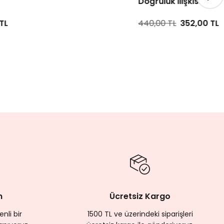
Doğruluk İlişkisi
440,00 TL
352,00 TL
%20
m
Ücretsiz Kargo
nli bir
1500 TL ve üzerindeki siparişleri