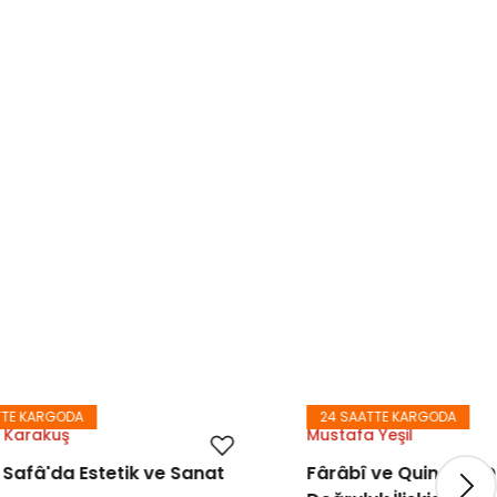
24 SAATTE KARGODA
Mustafa Yeşil
ve Sanat
Fârâbî ve Quine'da Dil Anlam ve