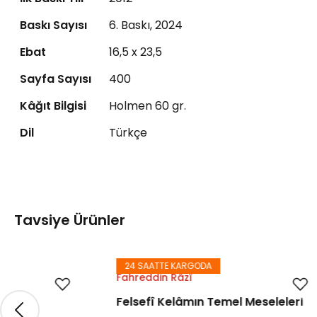
Baskı Sayısı
6. Baskı, 2024
Ebat
16,5 x 23,5
Sayfa Sayısı
400
Kâğıt Bilgisi
Holmen 60 gr.
Dil
Türkçe
Bu ürüne ilk yorumu siz yapın!
Tavsiye Ürünler
Yorum Yaz
24 SAATTE KARGODA
24 SAATTE K
Fahreddin Râzî
Oğuzhan Şah
Felsefî Kelâmın Temel Meseleleri
İki Sûfînin