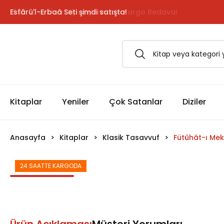
Esfârü'l-Erbaâ Seti şimdi satışta!
Kitaplar
Yeniler
Çok Satanlar
Diziler
Anasayfa
Kitaplar
Klasik Tasavvuf
Fütûhât-ı Mek
24 SAATTE KARGODA