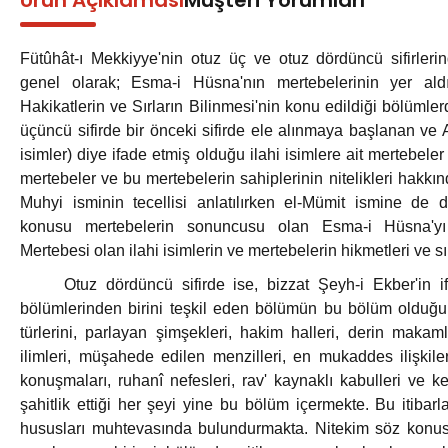
Ürün Açıklaması
Müşteri Yorumları
Fütûhât-ı Mekkiyye'nin otuz üç ve otuz dördüncü sifirleri
genel olarak; Esma-i Hüsna'nın mertebelerinin yer aldı
Hakikatlerin ve Sırların Bilinmesi'nin konu edildiği bölümle
üçüncü sifirde bir önceki sifirde ele alınmaya başlanan ve
isimler) diye ifade etmiş olduğu ilahi isimlere ait mertebele
mertebeler ve bu mertebelerin sahiplerinin nitelikleri hakkın
Muhyi isminin tecellisi anlatılırken el-Mümit ismine de 
konusu mertebelerin sonuncusu olan Esma-i Hüsna'yı
Mertebesi olan ilahi isimlerin ve mertebelerin hikmetleri ve sı
Otuz dördüncü sifirde ise, bizzat Şeyh-i Ekber'in ifad
bölümlerinden birini teşkil eden bölümün bu bölüm olduğu b
türlerini, parlayan şimşekleri, hakim halleri, derin makamla
ilimleri, müşahede edilen menzilleri, en mukaddes ilişkileri
konuşmaları, ruhanî nefesleri, rav' kaynaklı kabulleri ve 
şahitlik ettiği her şeyi yine bu bölüm içermekte. Bu itibarl
hususları muhtevasında bulundurmakta. Nitekim söz konusu