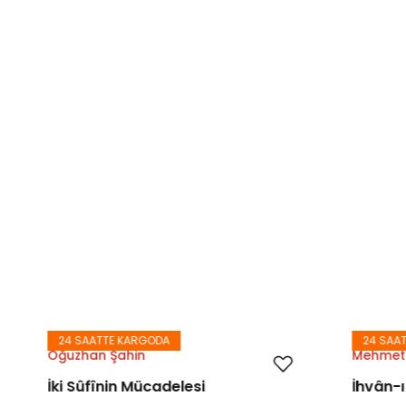
ARGODA
24 SAATTE KARGODA
in
Mehmet Karakuş
 Mücadelesi
İhvân-ı Safâ'da Estetik 