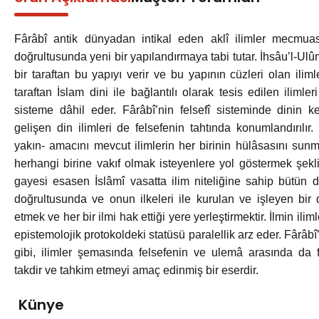
Fârâbî antik dünyadan intikal eden aklî ilimler mecmuası
doğrultusunda yeni bir yapılandırmaya tabi tutar. İhsâu’l-Ulû
bir taraftan bu yapıyı verir ve bu yapının cüzleri olan ilimle
taraftan İslam dini ile bağlantılı olarak tesis edilen ilimle
sisteme dâhil eder. Fârâbî’nin felsefî sisteminde dinin k
gelişen din ilimleri de felsefenin tahtında konumlandırılır
yakın- amacını mevcut ilimlerin her birinin hülâsasını sun
herhangi birine vakıf olmak isteyenlere yol göstermek şekl
gayesi esasen İslâmî vasatta ilim niteliğine sahip bütün dis
doğrultusunda ve onun ilkeleri ile kurulan ve işleyen bir 
etmek ve her bir ilmi hak ettiği yere yerleştirmektir. İlmin ilim
epistemolojik protokoldeki statüsü paralellik arz eder. Fârâbî’
gibi, ilimler şemasında felsefenin ve ulemâ arasında da
takdir ve tahkim etmeyi amaç edinmiş bir eserdir.
Künye