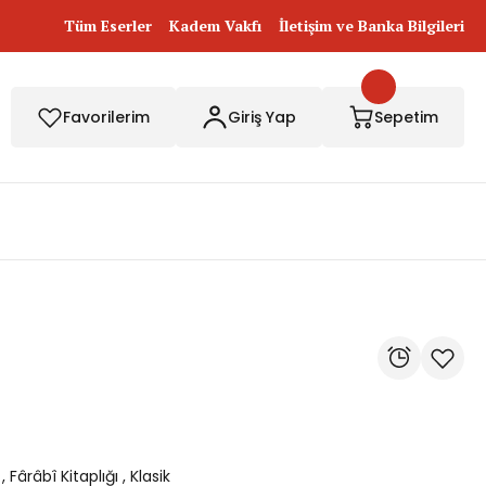
Tüm Eserler
Kadem Vakfı
İletişim ve Banka Bilgileri
Favorilerim
Giriş Yap
Sepetim
,
Fârâbî Kitaplığı
,
Klasik