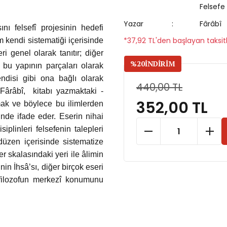
Felsefe
Yazar
Fârâbî
nı felsefî projesinin hedefi
*37,92 TL'den başlayan taksitl
m kendi sistematiği içerisinde
ri genel olarak tanıtır; diğer
%20
İNDİRİM
ri bu yapının parçaları olarak
endisi gibi ona bağlı olarak
440,00 TL
. Fârâbî, kitabı yazmaktaki -
352,00 TL
mak ve böylece bu ilimlerden
inde ifade eder. Eserin nihai
iplinleri felsefenin talepleri
düzen içerisinde sistematize
ler skalasındaki yeri ile âlimin
nin İhsâ’sı, diğer birçok eseri
 filozofun merkezî konumunu