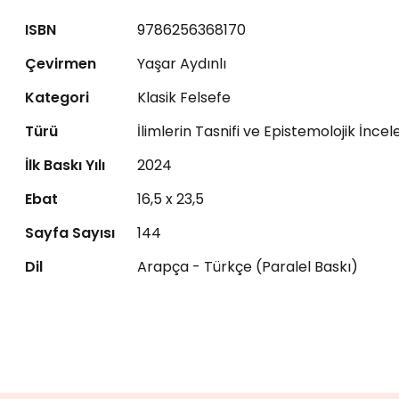
ISBN
9786256368170
Çevirmen
Yaşar Aydınlı
Kategori
Klasik Felsefe
Türü
İlimlerin Tasnifi ve Epistemolojik İnce
İlk Baskı Yılı
2024
Ebat
16,5 x 23,5
Sayfa Sayısı
144
Dil
Arapça - Türkçe (Paralel Baskı)
Bu ürüne ilk yorumu siz yapın!