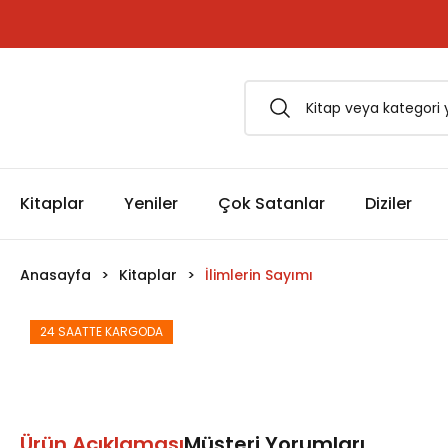
1500 TL ve Üzeri Siparişlerinizde Kargo Bedava!
Esfârü'l-Erbaâ Seti şimdi satışta!
Kitaplar
Yeniler
Çok Satanlar
Diziler
Anasayfa
Kitaplar
İlimlerin Sayımı
24 SAATTE KARGODA
Ürün Açıklaması
Müşteri Yorumları