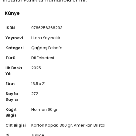
Künye
ISBN
9786256368293
Yayınevi
Litera Yayıncılık
Kategori
Çağdaş Felsefe
Türü
Dil Felsefesi
İlk Baskı
2025
Yılı
Ebat
13,5 x 21
Sayfa
272
Sayısı
Kâğıt
Holmen 60 gr.
Bilgisi
Cilt Bilgisi
Karton Kapak, 300 gr. Amerikan Bristol
Dil
Türkçe