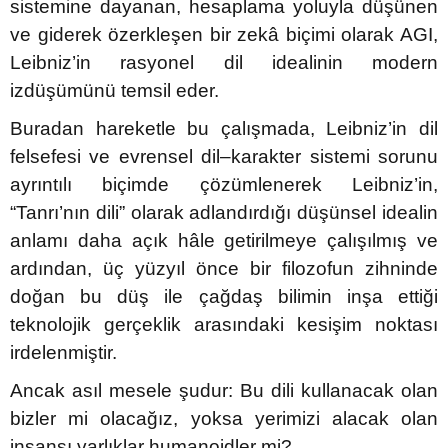
sistemine dayanan, hesaplama yoluyla düşünen
ve giderek özerkleşen bir zekâ biçimi olarak AGI,
Leibniz’in rasyonel dil idealinin modern
eme ve Araştırma
izdüşümünü temsil eder.
ikleri
Buradan hareketle bu çalışmada, Leibniz’in dil
felsefesi ve evrensel dil–karakter sistemi sorunu
nsel Mirası
ayrıntılı biçimde çözümlenerek Leibniz’in,
“Tanrı’nın dili” olarak adlandırdığı düşünsel idealin
cûd
anlamı daha açık hâle getirilmeye çalışılmış ve
ardından, üç yüzyıl önce bir filozofun zihninde
doğan bu düş ile çağdaş bilimin inşa ettiği
teknolojik gerçeklik arasındaki kesişim noktası
irdelenmiştir.
Ancak asıl mesele şudur: Bu dili kullanacak olan
bizler mi olacağız, yoksa yerimizi alacak olan
insansı varlıklar humanoidler mi?