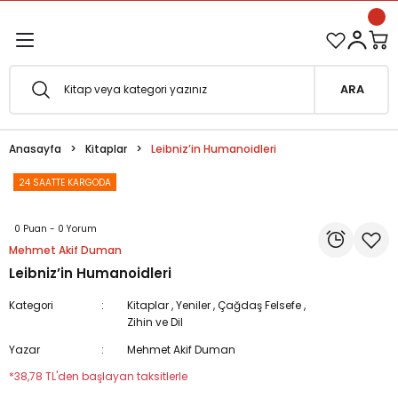
1500 TL ve Üzeri Siparişlerinizde Kargo Bedava!
Geri Dön
Geri Dön
Esfârü'l-Erbaâ Seti şimdi satışta!
ARA
efe
Anasayfa
Kitaplar
Leibniz’in Humanoidleri
fesi
eveyne
24 SAATTE KARGODA
vuf
0 Puan - 0 Yorum
Mehmet Akif Duman
oterapi
e Metafor
Leibniz’in Humanoidleri
at
Kategori
Kitaplar
,
Yeniler
,
Çağdaş Felsefe
,
Zihin ve Dil
e
ğı
Yazar
Mehmet Akif Duman
*38,78 TL'den başlayan taksitlerle
i