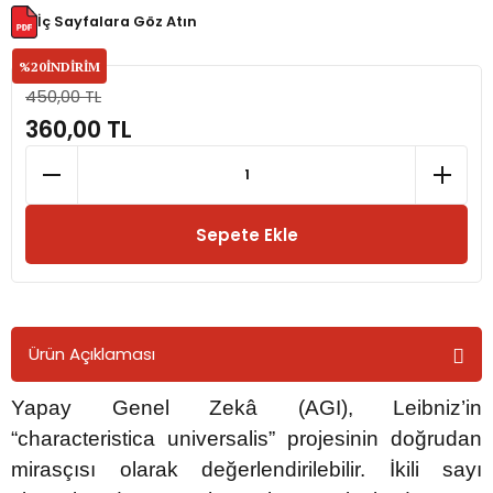
İç Sayfalara Göz Atın
rmaları
%20
İNDİRİM
450,00 TL
plığı
360,00 TL
lığı
si
Sepete Ekle
ne İncelemeler
ji
Ürün Açıklaması
ne
Yapay Genel Zekâ (AGI), Leibniz’in
“characteristica universalis” projesinin doğrudan
mirasçısı olarak değerlendirilebilir. İkili sayı