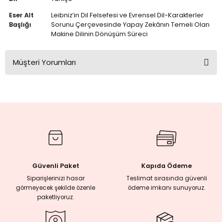
Eser Alt
Leibniz’in Dil Felsefesi ve Evrensel Dil-Karakterler
Başlığı
Sorunu Çerçevesinde Yapay Zekânın Temeli Olan
Makine Dilinin Dönüşüm Süreci
Müşteri Yorumları
Bu ürüne ilk yorumu siz yapın!
Yorum Yaz
Güvenli Paket
Kapıda Ödeme
Siparişlerinizi hasar
Teslimat sırasında güvenli
görmeyecek şekilde özenle
ödeme imkanı sunuyoruz.
paketliyoruz.