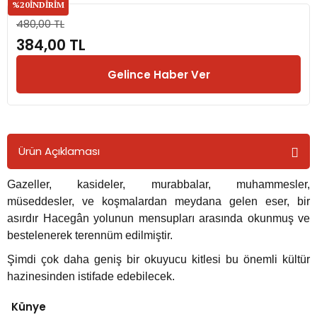
%20
İNDİRİM
480,00 TL
rmaları
384,00 TL
plığı
Gelince Haber Ver
lığı
si
Ürün Açıklaması
ne İncelemeler
Gazeller, kasideler, murabbalar, muhammesler,
müseddesler, ve koşmalardan meydana gelen eser, bir
asırdır Hacegân yolunun mensupları arasında okunmuş ve
ji
bestelenerek terennüm edilmiştir.
ne
Şimdi çok daha geniş bir okuyucu kitlesi bu önemli kültür
hazinesinden istifade edebilecek.
Künye