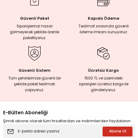
Mehmet Akif Duman
Yi-Fu Tuan
SAATTE
KARGODA
Platon'un Retorik Anlayışı
Kaçış
Güvenli Paket
Kapıda Ödeme
Siparişlerinizi hasar
Teslimat sırasında güvenli
görmeyecek şekilde özenle
ödeme imkanı sunuyoruz.
380,00 TL
paketliyoruz.
304,00 TL
100,00 TL
%20
Tükendi
24 SAATTE KARGODA
Nusreddin M. Ali
Âdem Kelimesindeki İlahi Hikmet Fassı
Güvenli Sistem
Ücretsiz Kargo
Tüm şehirlerimize güvenli bir
1500 TL ve üzerindeki
şekilde paket teslimatı
siparişleri ücretsiz kargo ile
300,00 TL
yapıyoruz.
gönderiyoruz.
240,00 TL
%20
Tükendi
Tükendi
E-Bülten Aboneliği
24 SAATTE KARGODA
24 SAATTE KARGODA
Muhyiddin İbnü'l-Arabî
Muhyiddin İbnü'l-Arabî
Şimdi abone olarak tüm fırsatlardan ve indirimlerden faydalanın
Allah Adamları ve Kutupları
Orucun Sırları
Abone Ol