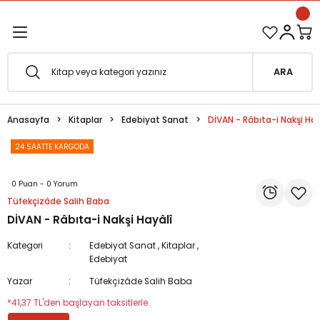
1500 TL ve Üzeri Siparişlerinizde Kargo Bedava!
Geri Dön
Geri Dön
Esfârü'l-Erbaâ Seti şimdi satışta!
ARA
efe
Anasayfa
Kitaplar
Edebiyat Sanat
DİVAN - Râbıta-i Nakşi Hay
fesi
eveyne
24 SAATTE KARGODA
vuf
0 Puan - 0 Yorum
Tüfekçizâde Salih Baba
oterapi
e Metafor
DİVAN - Râbıta-i Nakşi Hayâlî
at
Kategori
Edebiyat Sanat
,
Kitaplar
,
Edebiyat
e
ğı
Yazar
Tüfekçizâde Salih Baba
*41,37 TL'den başlayan taksitlerle
i