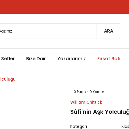
ARA
Setler
Bize Dair
Yazarlarımız
Fırsat Rafı
olculuğu
0 Puan - 0 Yorum
William Chittick
Sûfî'nin Aşk Yolculu
Kategori
Kla