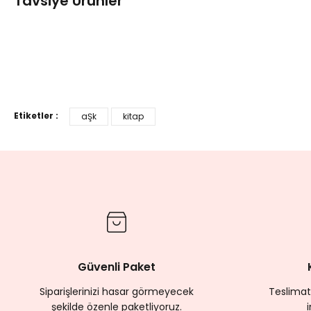
Tavsiye Ürünler
Yorum Yaz
Tükendi
24 SAATTE KARGODA
24 SAATTE KARGODA
Muhyiddin İbnü'l-Arabî
Muhyiddin İbnü'l-Arabî
Peygamberler Melekler
Tasavvuf Terimleri Sözl
Etiketler :
aŞk
kitap
100,00 TL
250,00 TL
200,00 TL
%
Tükendi
24 SAATTE KARGODA
24 SAATTE KARG
Muhyiddin İbnü'l-Arabî
Muhyiddin İbnü'l
Hz. Peygamber'in Temel Vasıfları
ALLAH VE İNSAN
325,00 TL
260,00 TL
440,00 TL
352,
%20
Tükendi
24 SAATTE KARGODA
Güvenli Paket
FÜSÛSU'L-HİKEM - Tıpkı Basımı ve Tahkikli Neşri
Siparişlerinizi hasar görmeyecek
Teslimat
şekilde özenle paketliyoruz.