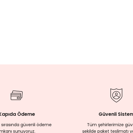
Tükendi
24 SAATTE KARGODA
24 SAATTE KAR
Muhyiddin İbnü'l-Arabî
Muhyiddin İbnü
üğü
Kur'an-ı Kerîm'i Anlamak
Nübüvvet Kan
325,00 TL
260,00 TL
325,00 TL
260
20
%20
Tükendi
Tükendi
ODA
24 SAATTE KARGODA
-Arabî
Muhyiddin İbnü'l-Arabî
 - Esma-i Hüsna Şerhi
Tavsiyeler Kitabı
00 TL
400,00 TL
320,00 TL
%20
%20
Kapıda Ödeme
Güvenli Siste
 sırasında güvenli ödeme
Tüm şehirlerimize güve
imkanı sunuyoruz.
şekilde paket teslimatı y