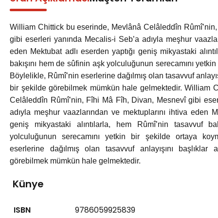
William Chittick bu eserinde, Mevlânâ Celâleddîn Rûmî’nin,
gibi eserleri yanında Mecalis-i Seb’a adıyla meşhur vaazla
eden Mektubat adlı eserden yaptığı geniş mikyastaki alıntı
bakışını hem de sûfinin aşk yolculuğunun serecamını yetkin 
Böylelikle, Rûmî’nin eserlerine dağılmış olan tasavvuf anlayış
bir şekilde görebilmek mümkün hale gelmektedir. William C
Celâleddîn Rûmî’nin, Fîhi Mâ Fîh, Divan, Mesnevî gibi eser
adıyla meşhur vaazlarından ve mektuplarını ihtiva eden M
geniş mikyastaki alıntılarla, hem Rûmî’nin tasavvuf b
yolculuğunun serecamını yetkin bir şekilde ortaya koym
eserlerine dağılmış olan tasavvuf anlayışını başlıklar a
görebilmek mümkün hale gelmektedir.
Künye
ISBN
9786059925839