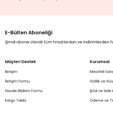
520,00 TL
416,00 TL
%20
E-Bülten Aboneliği
Şimdi abone olarak tüm fırsatlardan ve indirimlerden 
Müşteri Destek
Kurumsal
İletişim
Mesafeli Satı
İletişim Formu
Gizlilik ve Gü
Havale Bildirim Formu
İptal ve İade 
Kargo Takibi
Ödeme ve Tes