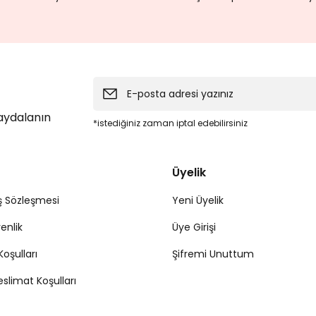
faydalanın
*istediğiniz zaman iptal edebilirsiniz
Üyelik
ş Sözleşmesi
Yeni Üyelik
venlik
Üye Girişi
Koşulları
Şifremi Unuttum
limat Koşulları