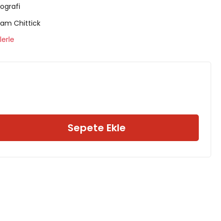
yografi
liam Chittick
lerle
Sepete Ekle