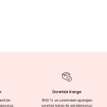
Tükendi
GODA
'l-Arabî
dilinden Yansımalar
,00 TL
%20
Tükendi
24 SAATTE KARGODA
Muhyiddin İbnü'l-Arabî
Fütûhât-ı Mekkiyye'nin Özeti
450,00 TL
360,00 TL
%20
m
Ücretsiz Kargo
nli bir
1500 TL ve üzerindeki siparişleri
apıyoruz.
ücretsiz kargo ile gönderiyoruz.