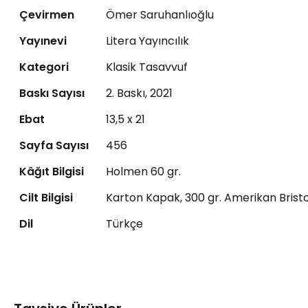
Çevirmen
Ömer Saruhanlıoğlu
Yayınevi
Litera Yayıncılık
Kategori
Klasik Tasavvuf
Baskı Sayısı
2. Baskı, 2021
Ebat
13,5 x 21
Sayfa Sayısı
456
Kâğıt Bilgisi
Holmen 60 gr.
Cilt Bilgisi
Karton Kapak, 300 gr. Amerikan Bristo
Dil
Türkçe
Bu ürüne ilk yorumu siz yapın!