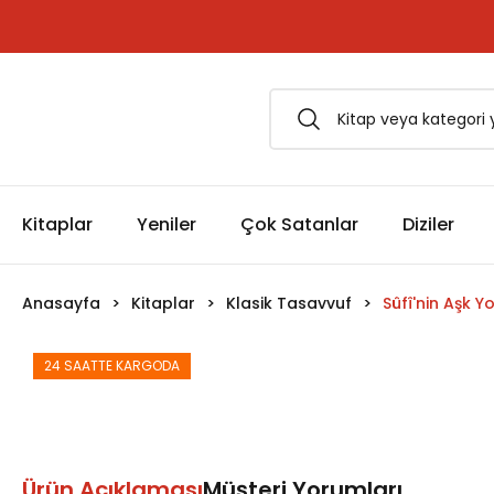
1500 TL ve Üzeri Siparişlerinizde Kargo Bedava!
Esfârü'l-Erbaâ Seti şimdi satışta!
Kitaplar
Yeniler
Çok Satanlar
Diziler
Anasayfa
Kitaplar
Klasik Tasavvuf
Sûfî'nin Aşk Y
24 SAATTE KARGODA
Ürün Açıklaması
Müşteri Yorumları