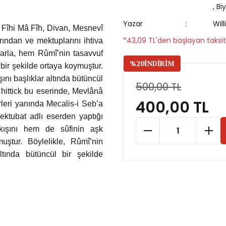
,
Bi
Yazar
Wil
 Fîhi Mâ Fîh, Divan, Mesnevî
*43,09 TL'den başlayan taksit
rından ve mektuplarını ihtiva
larla, hem Rûmî’nin tasavvuf
%20
İNDİRİM
bir şekilde ortaya koymuştur.
ını başlıklar altında bütüncül
500,00 TL
hittick bu eserinde, Mevlânâ
400,00 TL
leri yanında Mecalis-i Seb’a
ektubat adlı eserden yaptığı
akışını hem de sûfinin aşk
uştur. Böylelikle, Rûmî’nin
ltında bütüncül bir şekilde