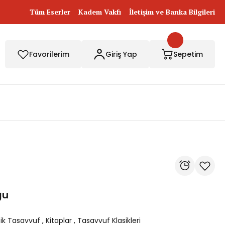
Tüm Eserler
Kadem Vakfı
İletişim ve Banka Bilgileri
Favorilerim
Giriş Yap
Sepetim
ğu
sik Tasavvuf
,
Kitaplar
,
Tasavvuf Klasikleri