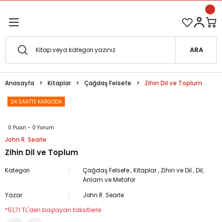
1500 TL ve Üzeri Siparişlerinizde Kargo Bedava!
Geri Dön
Geri Dön
Esfârü'l-Erbaâ Seti şimdi satışta!
ARA
efe
Anasayfa
Kitaplar
Çağdaş Felsefe
Zihin Dil ve Toplum
fesi
eveyne
24 SAATTE KARGODA
vuf
0 Puan - 0 Yorum
John R. Searle
oterapi
e Metafor
Zihin Dil ve Toplum
at
Kategori
Çağdaş Felsefe
,
Kitaplar
,
Zihin ve Dil
,
Dil,
Anlam ve Metafor
e
ğı
Yazar
John R. Searle
*51,71 TL'den başlayan taksitlerle
i