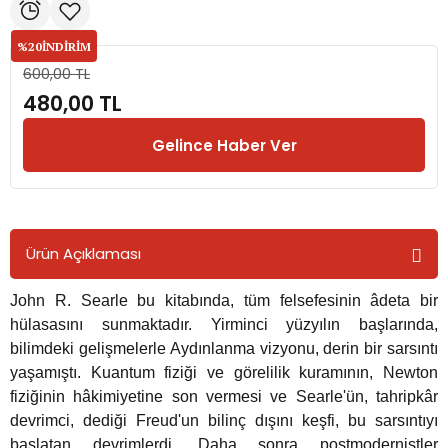
%20
İNDİRİM
rmaları
600,00 TL
480,00 TL
plığı
Gelince Haber Ver
lığı
si
Ürün Açıklaması
ne İncelemeler
John R. Searle bu kitabında, tüm felsefesinin âdeta bir
ji
hülasasını sunmaktadır. Yirminci yüzyılın başlarında,
bilimdeki gelişmelerle Aydınlanma vizyonu, derin bir sarsıntı
ne
yaşamıştı. Kuantum fiziği ve görelilik kuramının, Newton
fiziğinin hâkimiyetine son vermesi ve Searle'ün, tahripkâr
devrimci, dediği Freud'un bilinç dışını keşfi, bu sarsıntıyı
başlatan devrimlerdi. Daha sonra postmodernistler