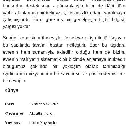
bunlardan destek alan argümanlarıyla bilim de dâhil tüm
varlık alanlarında bir belirsizlik, kesinsizlik ortamı yaratmaya
çalışmışlardır. Buna göre insanın genelgeçer hiçbir bilgisi,
eme ve Araştırma
yargısı yoktur.
ikleri
Searle, kendisinin ifadesiyle, felsefeye giriş niteliği taşıyan
bu yapıtında tarafını baştan netleştirir. Eser bu açıdan,
nsel Mirası
evrenin hem tamamıyla akledilir olduğu hem de bizim,
evrenin mahiyetin sistematik bir biçimde anlamaya muktedir
cûd
olduğumuz şeklinde bir yaklaşım olarak tanımladığı
Aydınlanma vizyonunun bir savunusu ve postmodernistlere
bir cevaptır.
Künye
ISBN
9789756329207
Çevirmen
Alaattin Tural
Yayınevi
Litera Yayıncılık