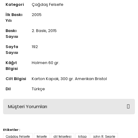
Kategori
Çağdaş Felsefe
İlk Baskı
2005
Yılı
Baskı
2. Baskı, 2015
Sayısı
Sayfa
192
Sayısı
Kâğıt
Holmen 60 gr.
Bilgisi
Cilt Bilgisi
Karton Kapak, 300 gr. Amerikan Bristol
Dil
Türkçe
Müşteri Yorumları
Bu ürüne ilk yorumu siz yapın!
Etiketler :
Çağdaş Felsefe
felsefe
dil felsefesi
kitap
john R. Searle