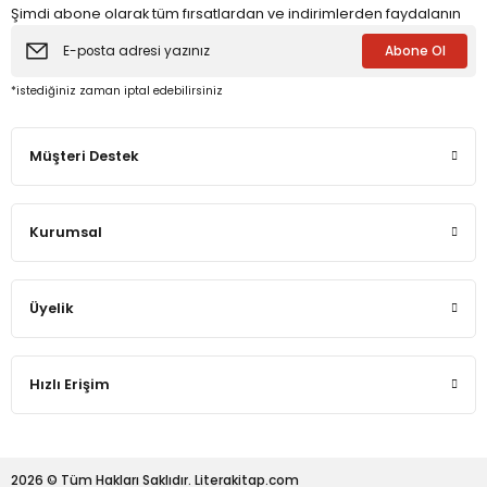
Şimdi abone olarak tüm fırsatlardan ve indirimlerden faydalanın
Abone Ol
eme ve Araştırma
*istediğiniz zaman iptal edebilirsiniz
ikleri
Müşteri Destek
nsel Mirası
Kurumsal
cûd
Üyelik
Hızlı Erişim
2026 © Tüm Hakları Saklıdır. Literakitap.com