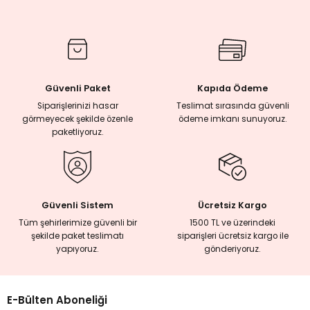
rmaları
plığı
Güvenli Paket
Kapıda Ödeme
lığı
Siparişlerinizi hasar
Teslimat sırasında güvenli
görmeyecek şekilde özenle
ödeme imkanı sunuyoruz.
paketliyoruz.
si
ne İncelemeler
Güvenli Sistem
Ücretsiz Kargo
ji
Tüm şehirlerimize güvenli bir
1500 TL ve üzerindeki
şekilde paket teslimatı
siparişleri ücretsiz kargo ile
yapıyoruz.
gönderiyoruz.
ne
E-Bülten Aboneliği