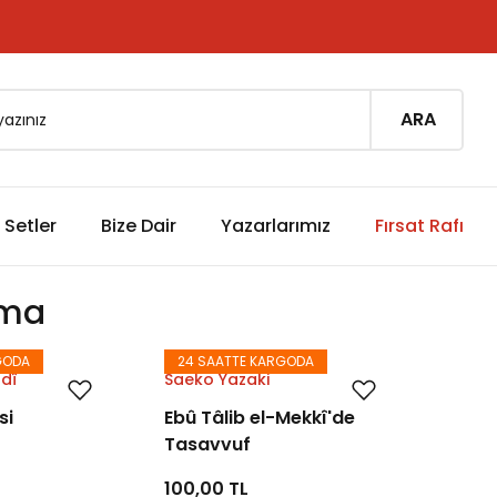
ARA
Setler
Bize Dair
Yazarlarımız
Fırsat Rafı
rma
GODA
24 SAATTE KARGODA
dî
Saeko Yazaki
si
Ebû Tâlib el-Mekkî'de
Tasavvuf
100,00 TL