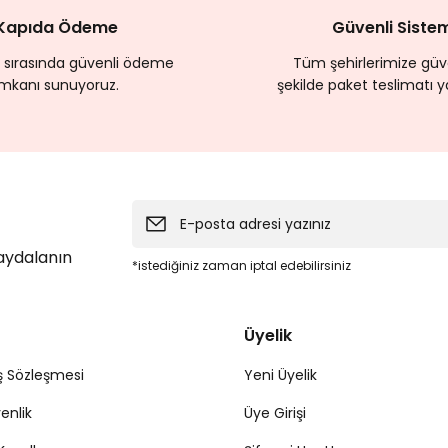
Kapıda Ödeme
Güvenli Siste
 sırasında güvenli ödeme
Tüm şehirlerimize güve
imkanı sunuyoruz.
şekilde paket teslimatı y
faydalanın
*istediğiniz zaman iptal edebilirsiniz
Üyelik
ş Sözleşmesi
Yeni Üyelik
venlik
Üye Girişi