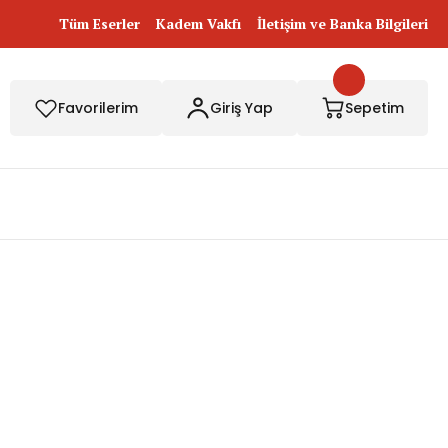
Tüm Eserler
Kadem Vakfı
İletişim ve Banka Bilgileri
Favorilerim
Giriş Yap
Sepetim