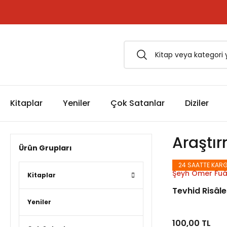
1500 TL ve Üzeri Siparişlerinizde Kargo Bedava!
Esfârü'l-Erbaâ Seti şimdi satışta!
Kitaplar
Yeniler
Çok Satanlar
Diziler
Araştı
Ürün Grupları
24 SAATTE KAR
Şeyh Ömer Fuâ
Kitaplar
Tevhid Risâle
Yeniler
100,00 TL