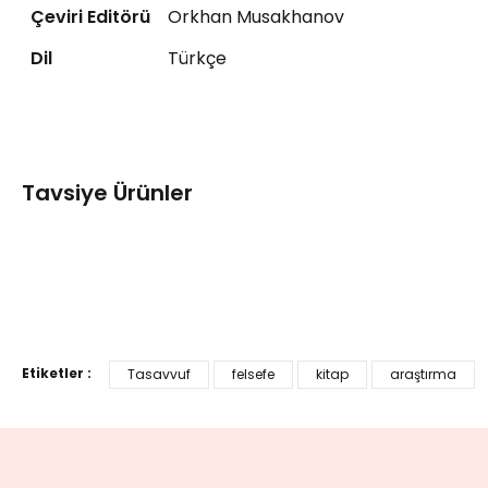
Çeviri Editörü
Orkhan Musakhanov
Dil
Türkçe
Bu ürüne ilk yorumu siz yapın!
Tavsiye Ürünler
Yorum Yaz
24 SAATTE KARGODA
İbn Sînâ
İŞARETLER ve TEMBİHLER - İbn Sînâ Felsefe Serisi 11
Etiketler :
Tasavvuf
felsefe
kitap
araştırma
450,00 TL
360,00 TL
%20
24 SAATTE KARGODA
24 SA
Stephen Hirtenstein
Davut 
Hayatı ve Fikriyatıyla Muhyiddin İbn Arabî
İbn Ar