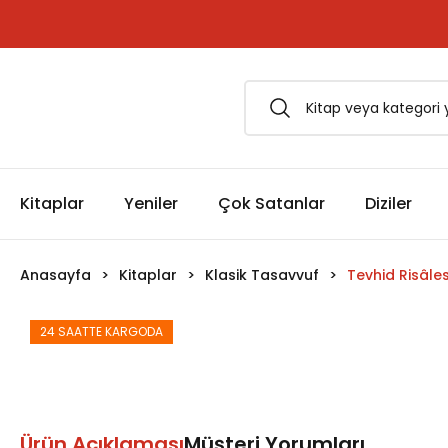
1500 TL ve Üzeri Siparişlerinizde Kargo Bedava!
Esfârü'l-Erbaâ Seti şimdi satışta!
Kitaplar
Yeniler
Çok Satanlar
Diziler
Anasayfa
Kitaplar
Klasik Tasavvuf
Tevhid Risâles
24 SAATTE KARGODA
Ürün Açıklaması
Müşteri Yorumları