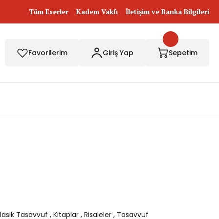
Tüm Eserler
Kadem Vakfı
İletişim ve Banka Bilgileri
Favorilerim
Giriş Yap
Sepetim
lasik Tasavvuf
,
Kitaplar
,
Risaleler
,
Tasavvuf