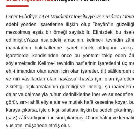
Ömer Fuâdî’ye
ait
el-Makâletü’t-tevsîkiyye ve’r-risâletü’t-tev
edebî yönden işaretlerine ilişkin olup "beyân”ın güzelliği
mezcolmuş eşsiz bir örneği sayılabilir. Elinizdeki bu risa
edilmiştir.Yazar risaledeki amacının, kelime-i tevhidin zâh
manalarının hakikatlerine işaret etmek olduğunu açıkça
işaretlerde, kendisinden önce bu yöntemi takip eden ârif
söylemektedir. Kelime-i tevhidin harflerinin işaretlerini üç me
ehl-i imandan olan avam için olan işaretler, (ii) sâliklerden 
ve (iii) vâsıllardan olan havâssu’l-havâs için olan işaretler
zikrettiği açıklamalarının güzelliği ve inceliği şu ibareden
dalar ve dalmasıyla ruhun derinliklerine iner ve sır sedefine 
görür, sırr-ı ahfâ eliyle alır ve mutlak hafâ kesesine koyar,
karaya çıkarsa, işte o kişi, sıfatlara ilişkin bu sedefi çıkar
(sav.) zâtî varlığının incisini çıkartmış, O’nun hâlini ve kemal
vuslatını müşahede etmiş olur.