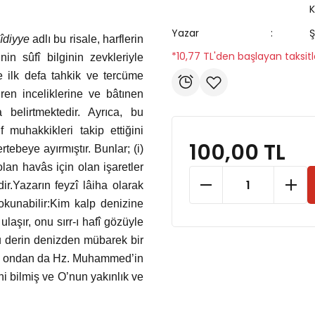
K
Yazar
hîdiyye
adlı bu risale, harflerin
*10,77 TL'den başlayan taksitl
nin sûfî bilginin zevkleriyle
le ilk defa tahkik ve tercüme
iren inceliklerine ve bâtınen
 belirtmektedir. Ayrıca, bu
 muhakkikleri takip ettiğini
100,00 TL
rtebeye ayırmıştır. Bunlar; (i)
olan havâs için olan işaretler
dir.Yazarın feyzî lâiha olarak
 okunabilir:Kim kalp denizine
ulaşır, onu sırr-ı hafî gözüyle
 bu derin denizden mübarek bir
tmış, ondan da Hz. Muhammed’in
ini bilmiş ve O’nun yakınlık ve