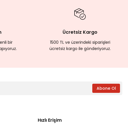
100,00 TL
KARGODA
rakuş
m
Ücretsiz Kargo
fâ'da Estetik ve Sanat
nli bir
1500 TL ve üzerindeki siparişleri
apıyoruz.
ücretsiz kargo ile gönderiyoruz.
Tükendi
A
 - İbn Sînâ Felsefe Serisi 9
Abone Ol
0 TL
%20
Hızlı Erişim