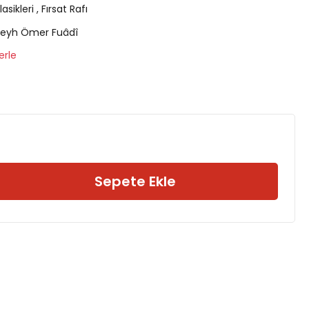
lasikleri
,
Fırsat Rafı
Şeyh Ömer Fuâdî
erle
Sepete Ekle