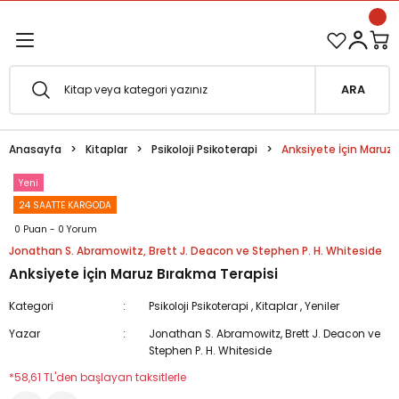
1500 TL ve Üzeri Siparişlerinizde Kargo Bedava!
Geri Dön
Geri Dön
Esfârü'l-Erbaâ Seti şimdi satışta!
ARA
efe
Anasayfa
Kitaplar
Psikoloji Psikoterapi
Anksiyete İçin Maruz 
fesi
eveyne
Yeni
24 SAATTE KARGODA
vuf
0 Puan - 0 Yorum
Jonathan S. Abramowitz, Brett J. Deacon ve Stephen P. H. Whiteside
oterapi
e Metafor
Anksiyete İçin Maruz Bırakma Terapisi
at
Kategori
Psikoloji Psikoterapi
,
Kitaplar
,
Yeniler
Yazar
Jonathan S. Abramowitz, Brett J. Deacon ve
e
ğı
Stephen P. H. Whiteside
*58,61 TL'den başlayan taksitlerle
i