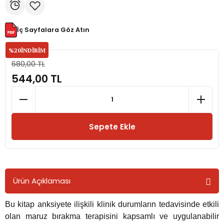
rmaları
İç Sayfalara Göz Atın
%20
İNDİRİM
plığı
680,00 TL
544,00 TL
lığı
si
Sepete Ekle
ne İncelemeler
ji
Ürün Açıklaması
ne
Bu kitap anksiyete ilişkili klinik durumların tedavisinde etkili
olan maruz bırakma terapisini kapsamlı ve uygulanabilir