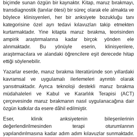
biçimde sunan özgün bir kaynaktır. Kitap, maruz bırakmayı,
transdiagnostik (tanılar ötesi) bir süreç olarak ele almakta ve
böylece klinisyenleri, her bir anksiyete bozukluğu tanı
eme ve Araştırma
kategorisine özel ayrı tedavi kılavuzları takip etmekten
kurtarmaktadır. Yine kitapta maruz bırakma, teorisinden
ikleri
ampirik araştırmalarına kadar birçok yönden ele
alınmaktadır. Bu yönüyle eserin, klinisyenlere,
nsel Mirası
araştırmacılara ve alandaki öğrencilere eşit derecede hitap
ettiği söylenebilir.
cûd
Yazarlar eserde, maruz bırakma literatüründe son yıllardaki
kavramsal ve uygulamalı ilerlemeleri ayrıntılı olarak
yansıtmaktadır. Ayrıca teknoloji destekli maruz bırakma
müdahaleleri ve Kabul ve Kararlılık Terapisi (ACT)
çerçevesinde maruz bırakmanın nasıl uygulanacağına dair
özgün katkılar da esere dâhil edilmiştir.
Eser, klinik anksiyetenin bileşenlerinin
değerlendirilmesinden terapi oturumlarının
yapılandırılmasına kadar adım adım kılavuzlar sunmaktadır.