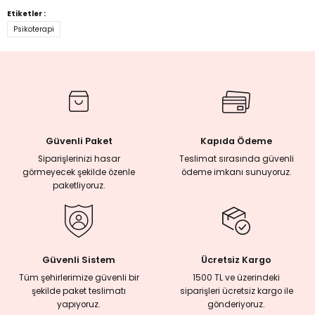
Bu ürüne ilk yorumu siz yapın!
Etiketler :
Psikoterapi
Yorum Yaz
Güvenli Paket
Kapıda Ödeme
Siparişlerinizi hasar
Teslimat sırasında güvenli
görmeyecek şekilde özenle
ödeme imkanı sunuyoruz.
paketliyoruz.
Güvenli Sistem
Ücretsiz Kargo
Tüm şehirlerimize güvenli bir
1500 TL ve üzerindeki
şekilde paket teslimatı
siparişleri ücretsiz kargo ile
yapıyoruz.
gönderiyoruz.