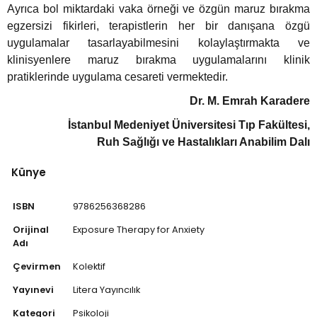
Ayrıca bol miktardaki vaka örneği ve özgün maruz bırakma
egzersizi fikirleri, terapistlerin her bir danışana özgü
uygulamalar tasarlayabilmesini kolaylaştırmakta ve
klinisyenlere maruz bırakma uygulamalarını klinik
pratiklerinde uygulama cesareti vermektedir.
Dr. M. Emrah Karadere
İstanbul Medeniyet Üniversitesi Tıp Fakültesi,
Ruh Sağlığı ve Hastalıkları Anabilim Dalı
Künye
ISBN
9786256368286
Orijinal
Exposure Therapy for Anxiety
Adı
Çevirmen
Kolektif
Yayınevi
Litera Yayıncılık
Kategori
Psikoloji