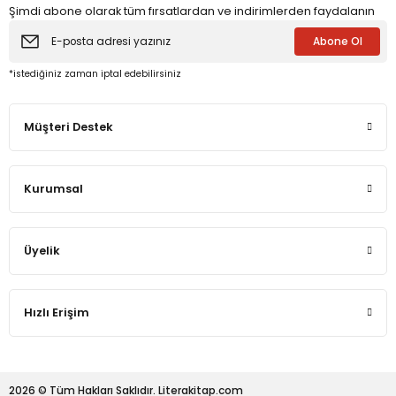
Şimdi abone olarak tüm fırsatlardan ve indirimlerden faydalanın
Abone Ol
eme ve Araştırma
*istediğiniz zaman iptal edebilirsiniz
ikleri
Müşteri Destek
nsel Mirası
Kurumsal
cûd
Üyelik
Hızlı Erişim
2026 © Tüm Hakları Saklıdır. Literakitap.com