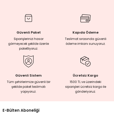
rmaları
plığı
Güvenli Paket
Kapıda Ödeme
lığı
Siparişlerinizi hasar
Teslimat sırasında güvenli
görmeyecek şekilde özenle
ödeme imkanı sunuyoruz.
paketliyoruz.
si
ne İncelemeler
Güvenli Sistem
Ücretsiz Kargo
ji
Tüm şehirlerimize güvenli bir
1500 TL ve üzerindeki
şekilde paket teslimatı
siparişleri ücretsiz kargo ile
yapıyoruz.
gönderiyoruz.
ne
E-Bülten Aboneliği