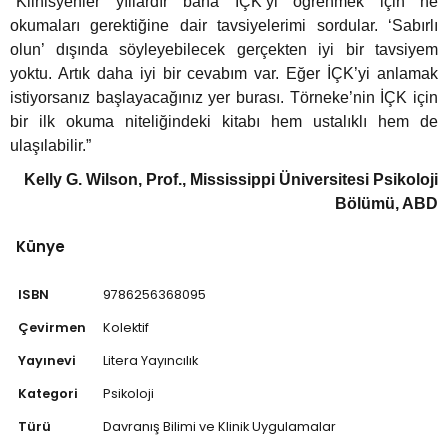
"Klinisyenler yıllardır bana İÇK’yi öğrenmek için ne
okumaları gerektiğine dair tavsiyelerimi sordular. ‘Sabırlı
olun’ dışında söyleyebilecek gerçekten iyi bir tavsiyem
yoktu. Artık daha iyi bir cevabım var. Eğer İÇK’yi anlamak
istiyorsanız başlayacağınız yer burası. Törneke’nin İÇK için
bir ilk okuma niteliğindeki kitabı hem ustalıklı hem de
ulaşılabilir.”
Kelly G. Wilson, Prof., Mississippi Üniversitesi Psikoloji
Bölümü, ABD
Künye
ISBN
9786256368095
Çevirmen
Kolektif
Yayınevi
Litera Yayıncılık
Kategori
Psikoloji
Türü
Davranış Bilimi ve Klinik Uygulamalar