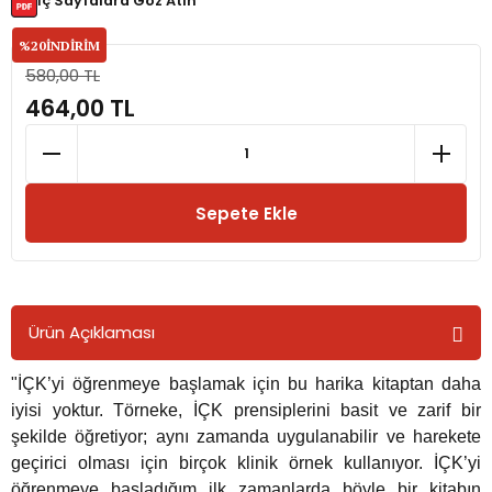
İç Sayfalara Göz Atın
%20
İNDİRİM
rmaları
580,00 TL
464,00 TL
plığı
lığı
Sepete Ekle
si
ne İncelemeler
Ürün Açıklaması
ji
"İÇK’yi öğrenmeye başlamak için bu harika kitaptan daha
ne
iyisi yoktur. Törneke, İÇK prensiplerini basit ve zarif bir
şekilde öğretiyor; aynı zamanda uygulanabilir ve harekete
geçirici olması için birçok klinik örnek kullanıyor. İÇK’yi
öğrenmeye başladığım ilk zamanlarda böyle bir kitabın