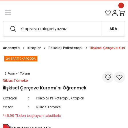
1500 TL ve Üzeri Siparişlerinizde Kargo Bedava!
Geri Dön
Geri Dön
Esfârü'l-Erbaâ Seti şimdi satışta!
ARA
efe
Anasayfa
Kitaplar
Psikoloji Psikoterapi
İlişkisel Çerçeve Kur
fesi
eveyne
24 SAATTE KARGODA
vuf
5 Puan - 1 Yorum
Niklas Törneke
oterapi
e Metafor
İlişkisel Çerçeve Kuramı'nı Öğrenmek
at
Kategori
Psikoloji Psikoterapi
,
Kitaplar
Yazar
Niklas Törneke
e
ğı
*49,99 TL'den başlayan taksitlerle
i