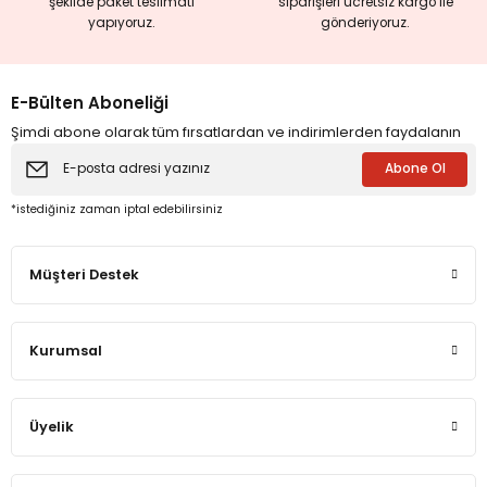
şekilde paket teslimatı
siparişleri ücretsiz kargo ile
Bağlanma Kuramı ve Nörobiyolojik Kendilik Gelişimi Açısından Ki
yapıyoruz.
gönderiyoruz.
E-Bülten Aboneliği
600,00 TL
480,00 TL
Şimdi abone olarak tüm fırsatlardan ve indirimlerden faydalanın
%20
Abone Ol
*istediğiniz zaman iptal edebilirsiniz
Müşteri Destek
Kurumsal
Üyelik