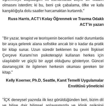
olmasını isterdim; ki bu, beni çok çabalama, öfke ve kafa
karışıklığıyla dolu saatler harcamaktan kurtarırdı.”
eme ve Araştırma
Russ Harris, ACT’i Kolay Öğrenmek ve Travma Odaklı
ACT’in yazarı
ikleri
"Bir yazar, terapist ve teorisyenin becerileri nadir durumlarda
nsel Mirası
bir araya gelerek alana sofistike ancak bir o kadar da pratik
bir kitap sunar. Uzun süredir beklenen bu çeviri İlişkisel
cûd
Çerçeve Kuramı’nın psikoterapiyi kullanan herkes için
ulaşılabilir ve güçlü bir aygıt olduğunu gösteriyor. Güncel
davranışçılık ile ilgilenen herkesin okuması gereken bir
kitap.”
Kelly Koerner, Ph.D, Seattle, Kanıt Temelli Uygulamalar
Enstitüsü yöneticisi
"İÇK deneysel yazında ilk kez görüldüğünden beri, bizim dil
ve bilişe dair bilimsel anlayışımızda ve klinik psikoloji