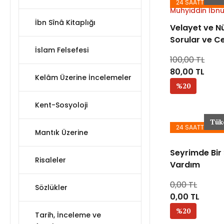
24 SAATTE KAR
Muhyiddin İbnü
İbn Sînâ Kitaplığı
Velayet ve N
Sorular ve C
İslam Felsefesi
100,00 TL
80,00 TL
Kelâm Üzerine İncelemeler
%20
Kent-Sosyoloji
Tük
24 SAATTE KAR
Mantık Üzerine
Seyrimde Bir
Risaleler
Vardım
0,00 TL
Sözlükler
0,00 TL
%20
Tarih, İnceleme ve