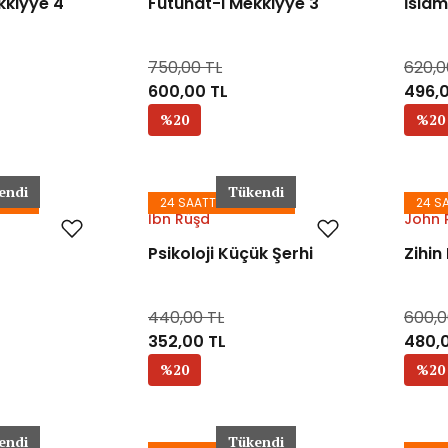
kkiyye 4
Fütûhât-ı Mekkiyye 3
İslam
750,00 TL
620,0
600,00 TL
496,0
%20
%20
endi
Tükendi
GODA
24 SAATTE KARGODA
24 S
İbn Rüşd
John R
Psikoloji Küçük Şerhi
Zihin
440,00 TL
600,0
352,00 TL
480,
%20
%20
endi
Tükendi