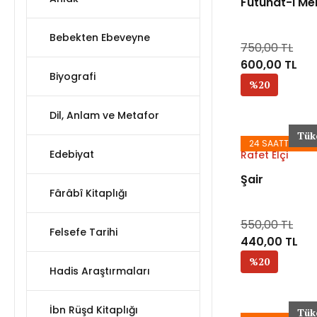
Fütûhât-ı Me
Bebekten Ebeveyne
750,00 TL
600,00 TL
Biyografi
%20
Dil, Anlam ve Metafor
Tük
24 SAATTE KAR
Edebiyat
Rafet Elçi
Şair
Fârâbî Kitaplığı
550,00 TL
Felsefe Tarihi
440,00 TL
%20
Hadis Araştırmaları
İbn Rüşd Kitaplığı
Tük