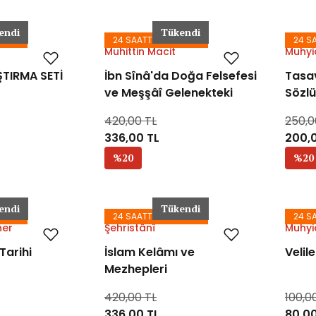
endi
Tükendi
GODA
24 SAATTE KARGODA
24 S
Muhittin Macit
Muhyi
ŞTIRMA SETİ
İbn Sînâ'da Doğa Felsefesi
Tasav
ve Meşşâî Gelenekteki
Sözl
Yeri
420,00 TL
250,0
336,00 TL
200,
%20
%20
endi
Tükendi
GODA
24 SAATTE KARGODA
24 S
her
Şehristânî
Muhyi
Tarihi
İslam Kelâmı ve
Velil
Mezhepleri
420,00 TL
100,0
336,00 TL
80,00