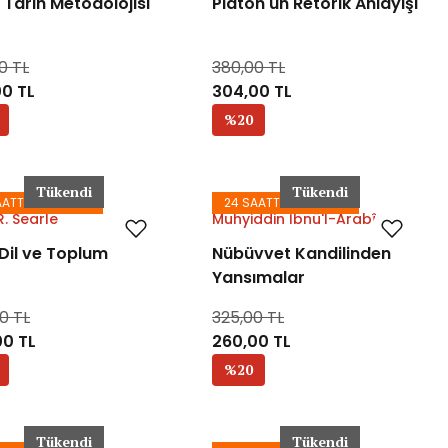
 Tarih Metodolojisi
Platon'un Retorik Anlayışı
0 TL
380,00 TL
0 TL
304,00 TL
%20
Tükendi
Tükendi
AATTE KARGODA
24 SAATTE KARGODA
. Searle
Muhyiddin İbnü'l-Arabî
 Dil ve Toplum
Nübüvvet Kandilinden
Yansımalar
0 TL
325,00 TL
00 TL
260,00 TL
%20
Tükendi
Tükendi