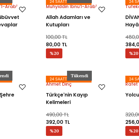
GODA
24 SAATTE KARGODA
24 S
'l-Arabî
Muhyiddin İbnü'l-Arabî
Tüfek
übüvvet
Allah Adamları ve
DİVAN
evaplar
Kutupları
Hayâl
100,00 TL
480,0
80,00 TL
384,0
%20
%20
endi
Tükendi
GODA
24 SAATTE KARGODA
24 S
Ahmet Dinç
Rafet 
 Şehre
Türkçe'nin Kayıp
Yolc
Kelimeleri
490,00 TL
320,0
392,00 TL
256,0
%20
%20