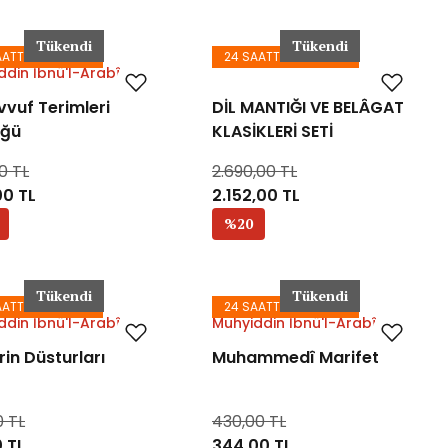
Tükendi
Tükendi
AATTE KARGODA
24 SAATTE KARGODA
ddin İbnü'l-Arabî
vuf Terimleri
DİL MANTIĞI VE BELÂGAT
üğü
KLASİKLERİ SETİ
0 TL
2.690,00 TL
00 TL
2.152,00 TL
%20
Tükendi
Tükendi
AATTE KARGODA
24 SAATTE KARGODA
ddin İbnü'l-Arabî
Muhyiddin İbnü'l-Arabî
erin Düsturları
Muhammedî Marifet
0 TL
430,00 TL
 TL
344,00 TL