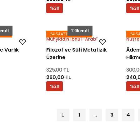
%20
%20
endi
Tükendi
GODA
24 SAATTE KARGODA
24 S
Muhyiddin İbnü'l-Arabî
Nusred
e Varlık
Filozof ve Sûfi Metafizik
Âdem 
Üzerine
Hikme
325,00 TL
300,0
260,00 TL
240,
%20
%20
1
..
3
4