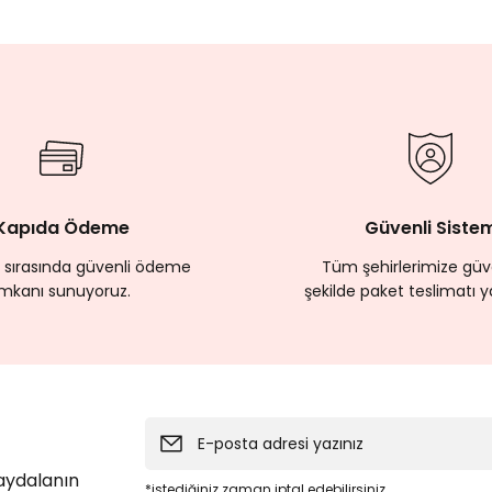
Kapıda Ödeme
Güvenli Siste
 sırasında güvenli ödeme
Tüm şehirlerimize güve
imkanı sunuyoruz.
şekilde paket teslimatı y
faydalanın
*istediğiniz zaman iptal edebilirsiniz