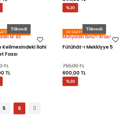
%20
Tükendi
Tükendi
AATTE KARGODA
24 SAATTE KARGODA
din M. Ali
Muhyiddin İbnü'l-Arabî
Kelimesindeki İlahi
Fütûhât-ı Mekkiyye 5
t Fassı
0 TL
750,00 TL
00 TL
600,00 TL
%20
5
6