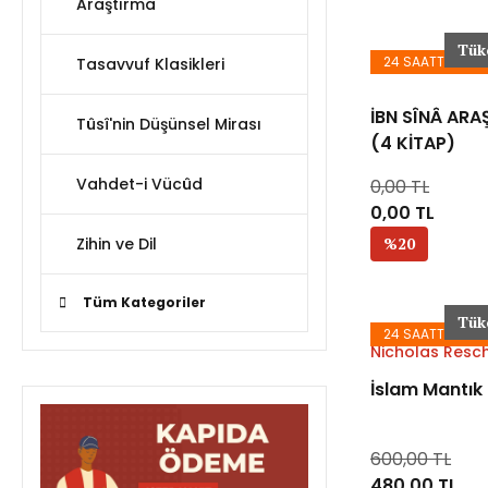
Araştırma
Tük
24 SAATTE KAR
Tasavvuf Klasikleri
İBN SÎNÂ ARA
Tûsî'nin Düşünsel Mirası
(4 KİTAP)
Vahdet-i Vücûd
0,00 TL
0,00 TL
Zihin ve Dil
%20
Tüm Kategoriler
Tük
24 SAATTE KAR
Nicholas Resc
İslam Mantık 
600,00 TL
480,00 TL