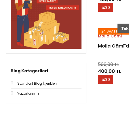
%20
Tük
24 SAATTE KAR
Molla Câmî
Molla Câmî'd
500,00 TL
Blog Kategorileri
400,00 TL
%20
Standart Blog İçerikleri
Yazarlarımız