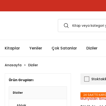
1500 TL ve Üzeri Siparişlerinizde Kargo Bedava!
Esfârü'l-Erbaâ Seti şimdi satışta!
Kitaplar
Yeniler
Çok Satanlar
Diziler
Anasayfa
Diziler
Stoktaki
Ürün Grupları
Diziler
24 SAATTE KAR
Muhyiddin İbnü
Ahlak