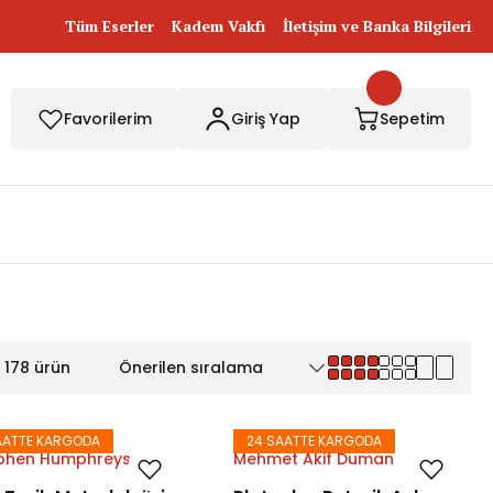
Tüm Eserler
Kadem Vakfı
İletişim ve Banka Bilgileri
Favorilerim
Giriş Yap
Sepetim
178 ürün
AATTE KARGODA
24 SAATTE KARGODA
ephen Humphreys
Mehmet Akif Duman