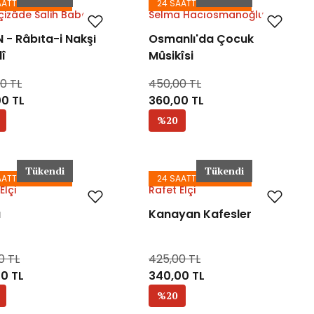
AATTE KARGODA
24 SAATTE KARGODA
çizâde Salih Baba
Selma Hacıosmanoğlu
 - Râbıta-i Nakşi
Osmanlı'da Çocuk
î
Mûsikîsi
0 TL
450,00 TL
0 TL
360,00 TL
%20
Tükendi
Tükendi
AATTE KARGODA
24 SAATTE KARGODA
Elçi
Rafet Elçi
u
Kanayan Kafesler
0 TL
425,00 TL
0 TL
340,00 TL
%20