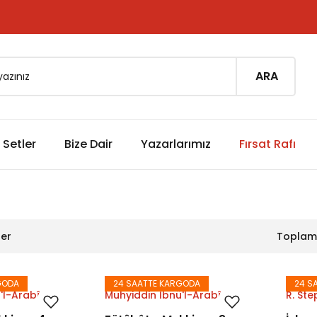
ARA
Setler
Bize Dair
Yazarlarımız
Fırsat Rafı
ler
Toplam 
GODA
24 SAATTE KARGODA
24 S
'l-Arabî
Muhyiddin İbnü'l-Arabî
R. St